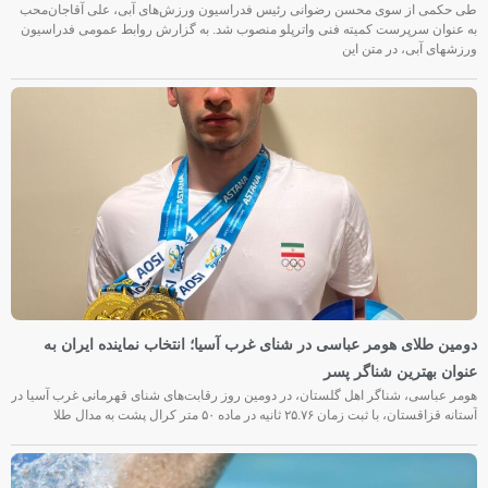
طی حکمی از سوی محسن رضوانی رئیس فدراسیون ورزش‌های آبی، علی آقاجان‌محب
به عنوان سرپرست کمیته فنی واترپلو منصوب شد. به گزارش روابط عمومی فدراسیون
ورزشهای آبی، در متن این
دومین طلای هومر عباسی در شنای غرب آسیا؛ انتخاب نماینده ایران به
عنوان بهترین شناگر پسر
هومر عباسی، شناگر اهل گلستان، در دومین روز رقابت‌های شنای قهرمانی غرب آسیا در
آستانه قزاقستان، با ثبت زمان ۲۵.۷۶ ثانیه در ماده ۵۰ متر کرال پشت به مدال طلا