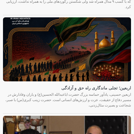
که با کسب ۹ مدال همراه شد ولی شکستن رکوردهای ملی را به همراه نداشت، ارزیابی
کرد.
اربعین؛ تجلی ماندگاری راه حق و آزادگی
اربعین حسینی، یادآور حماسه بزرگ حضرت اباعبدالله الحسین(ع) و یاران وفادارش در
مسیر دفاع از حقیقت، عزت و ارزش‌های انسانی است. حضرت زینب کبری(س) با صبر،
شجاعت و بصیرت مثال‌زدنی،