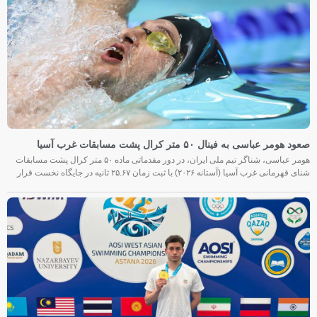
صعود هومر عباسی به فینال ۵۰ متر کرال پشت مسابقات غرب آسیا
هومر عباسی، شناگر تیم ملی ایران، در دور مقدماتی ماده ۵۰ متر کرال پشت مسابقات
شنای قهرمانی غرب آسیا (آستانه ۲۰۲۶) با ثبت زمان ۲۵.۶۷ ثانیه در جایگاه نخست قرار