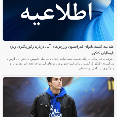
اطلاعیه کمیته بانوان فدراسیون ورزش‌های آبی درباره رکوردگیری ویژه
داوطلبان کنکور
با توجه به هم‌زمانی مرحله نخست مسابقات انتخابی تیم ملی تایم‌تریل دختران با آزمون
سراسری (کنکور)، کمیته بانوان فدراسیون ورزش‌های آبی برای ایجاد شرایط برابر و
جلوگیری از تداخل برنامه‌های