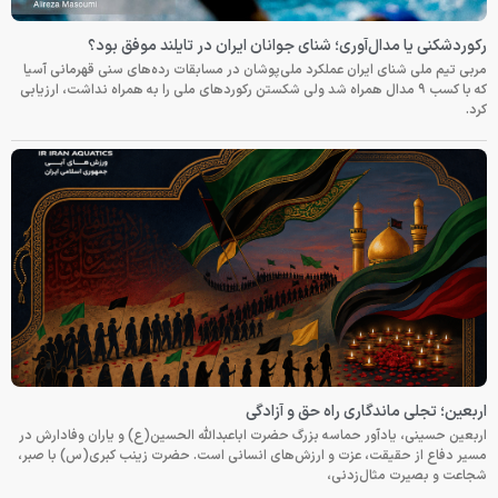
رکوردشکنی یا مدال‌آوری؛ شنای جوانان ایران در تایلند موفق بود؟
مربی تیم ملی شنای ایران عملکرد ملی‌پوشان در مسابقات رده‌های سنی قهرمانی آسیا
که با کسب ۹ مدال همراه شد ولی شکستن رکوردهای ملی را به همراه نداشت، ارزیابی
کرد.
اربعین؛ تجلی ماندگاری راه حق و آزادگی
اربعین حسینی، یادآور حماسه بزرگ حضرت اباعبدالله الحسین(ع) و یاران وفادارش در
مسیر دفاع از حقیقت، عزت و ارزش‌های انسانی است. حضرت زینب کبری(س) با صبر،
شجاعت و بصیرت مثال‌زدنی،