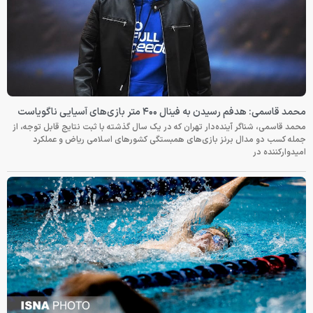
محمد قاسمی: هدفم رسیدن به فینال ۴۰۰ متر بازی‌های آسیایی ناگویاست
محمد قاسمی، شناگر آینده‌دار تهران که در یک سال گذشته با ثبت نتایج قابل توجه، از
جمله کسب دو مدال برنز بازی‌های همبستگی کشورهای اسلامی ریاض و عملکرد
امیدوارکننده در