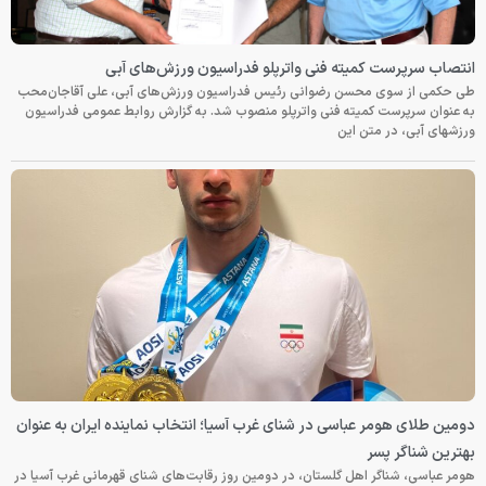
انتصاب سرپرست کمیته فنی واترپلو فدراسیون ورزش‌های آبی
طی حکمی از سوی محسن رضوانی رئیس فدراسیون ورزش‌های آبی، علی آقاجان‌محب
به عنوان سرپرست کمیته فنی واترپلو منصوب شد. به گزارش روابط عمومی فدراسیون
ورزشهای آبی، در متن این
دومین طلای هومر عباسی در شنای غرب آسیا؛ انتخاب نماینده ایران به عنوان
بهترین شناگر پسر
هومر عباسی، شناگر اهل گلستان، در دومین روز رقابت‌های شنای قهرمانی غرب آسیا در