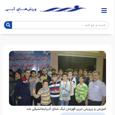
آموزش و پرورش تبریز قهرمان لیگ شنای آذربایجانشرقی شد