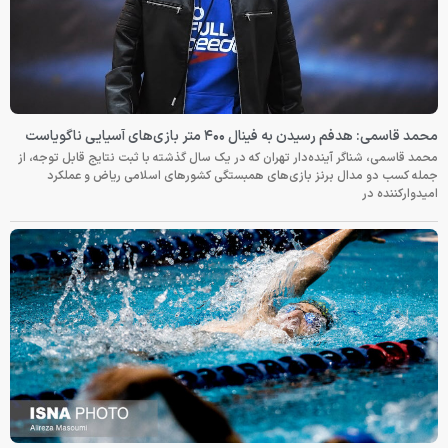
محمد قاسمی: هدفم رسیدن به فینال ۴۰۰ متر بازی‌های آسیایی ناگویاست
محمد قاسمی، شناگر آینده‌دار تهران که در یک سال گذشته با ثبت نتایج قابل توجه، از
جمله کسب دو مدال برنز بازی‌های همبستگی کشورهای اسلامی ریاض و عملکرد
امیدوارکننده در