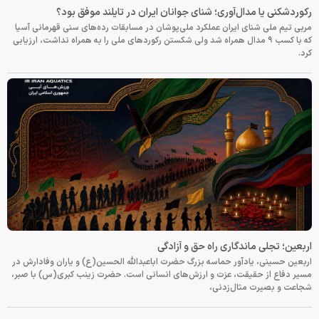
رکوردشکنی یا مدال‌آوری؛ شنای جوانان ایران در تایلند موفق بود؟
مربی تیم ملی شنای ایران عملکرد ملی‌پوشان در مسابقات رده‌های سنی قهرمانی آسیا
که با کسب ۹ مدال همراه شد ولی شکستن رکوردهای ملی را به همراه نداشت، ارزیابی
کرد.
اربعین؛ تجلی ماندگاری راه حق و آزادگی
اربعین حسینی، یادآور حماسه بزرگ حضرت اباعبدالله الحسین(ع) و یاران وفادارش در
مسیر دفاع از حقیقت، عزت و ارزش‌های انسانی است. حضرت زینب کبری(س) با صبر،
شجاعت و بصیرت مثال‌زدنی،