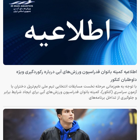
اطلاعیه کمیته بانوان فدراسیون ورزش‌های آبی درباره رکوردگیری ویژه
داوطلبان کنکور
با توجه به هم‌زمانی مرحله نخست مسابقات انتخابی تیم ملی تایم‌تریل دختران با
آزمون سراسری (کنکور)، کمیته بانوان فدراسیون ورزش‌های آبی برای ایجاد شرایط برابر
و جلوگیری از تداخل برنامه‌های