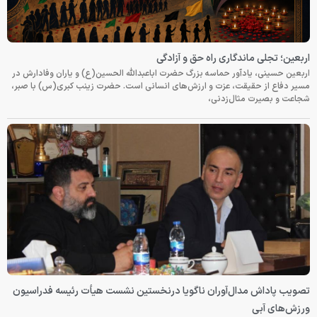
اربعین؛ تجلی ماندگاری راه حق و آزادگی
اربعین حسینی، یادآور حماسه بزرگ حضرت اباعبدالله الحسین(ع) و یاران وفادارش در
مسیر دفاع از حقیقت، عزت و ارزش‌های انسانی است. حضرت زینب کبری(س) با صبر،
شجاعت و بصیرت مثال‌زدنی،
تصویب پاداش مدال‌آوران ناگویا درنخستین نشست هیأت رئیسه فدراسیون
ورزش‌های آبی