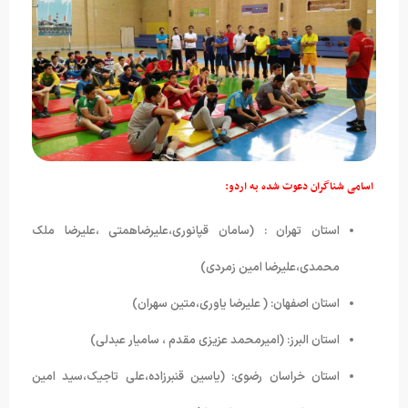
 اسامی شناگران دعوت شده به اردو:
استان تهران : (سامان قپانوری،علیرضاهمتی ،علیرضا ملک
محمدی،علیرضا امین زمردی)
استان اصفهان: ( علیرضا یاوری،متین سهران)
استان البرز: (امیرمحمد عزیزی مقدم ، سامیار عبدلی)
استان خراسان رضوی: (یاسین قنبرزاده،علی تاجیک،سید امین