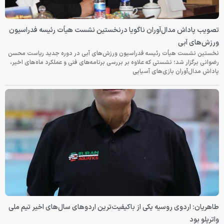
تصویب پاداش مدال‌آوران ناگویا درنخستین نشست هیأت رئیسه فدراسیون
ورزش‌های آبی
نخستین نشست هیأت رئیسه فدراسیون ورزش‌های آبی در دوره جدید ریاست محسن
رضوانی برگزار شد؛ نشستی که علاوه بر بررسی برنامه‌های فنی و عملکرد ماه‌های اخیر،
پاداش مدال‌آوران بازی‌های آسیایی
طاهریان: اردوی روسیه یکی از باکیفیت‌ترین اردوهای سال‌های اخیر تیم ملی
واترپلو بود