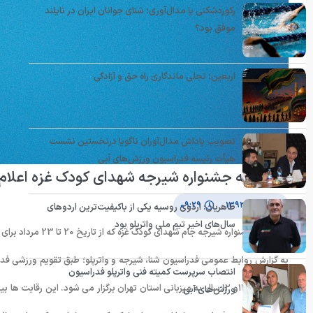
رکوردشکنی یا مدال‌آوری؛ شنای جوانان ایران در تایلند
موفق بود؟
اربعین؛ تجلی ماندگاری راه حق و آزادگی
تصویب پاداش مدال‌آوران ناگویا درنخستین نشست
هیأت رئیسه فدراسیون ورزش‌های آبی
بخشنامه جشنواره شیرجه شهدای کودک غزه اعلام
۶ آبان ۱۳۹۳
۰۹:۲۹
طاهریان: اردوی روسیه یکی از باکیفیت‌ترین اردوهای
سال‌های اخیر تیم ملی واترپلو بود
بخشنامه جشنواره شیرجه جام شهدای کودک غزه که از تاریخ 20 تا 23 مرداد برای گروه های سنی 8 تا 14 سال برگزار می شود، اعلام شد.
انتصاب سرپرست کمیته فنی واترپلو فدراسیون
ورزش‌های آبی