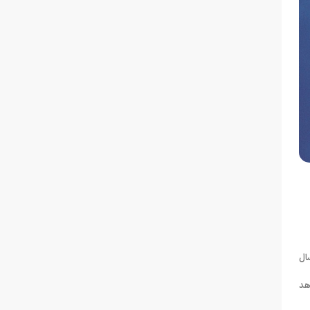
قویم ورزشی فدراسیون شنا، جشنواره شیرجه جام شهدای کودک غزه برای گروههای سنی E-D؛ ۱۳ و ۱۴ سال
ن برگزار خواهد