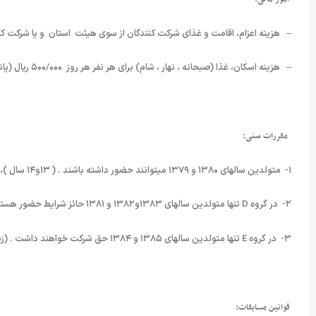
– هزینه اعزام، اقامت و غذای شرکت کنندگان از سوی هیئت استان و یا شرکت ک
– هزینه اسکان، غذا (صبحانه ، نهار ، شام) برای هر نفر هر روز ۵۰۰/۰۰۰ ریال (پانصد هزار ریال) جمعا سه روز ۱/۵۰۰/۰۰۰ ریال میباشد.
 مقررات سنی:
۱- متولدین سالهای ۱۳۸۰ و ۱۳۷۹ میتوانند حضور داشته باشند . ( ۱۳و۱۴ سال )، ( طبق قانون )
۲- در گروه D تنها متولدین سالهای ۱۳۸۳و۱۳۸۲ و ۱۳۸۱ حائز شرایط حضور هستند. (۱۰و۱۱ و ۱۲ سال )
۳- در گروه E تنها متولدین سالهای ۱۳۸۵ و ۱۳۸۴ حق شرکت خواهند داشت . (زیر ۹ سال )
قوانین مسابقات: