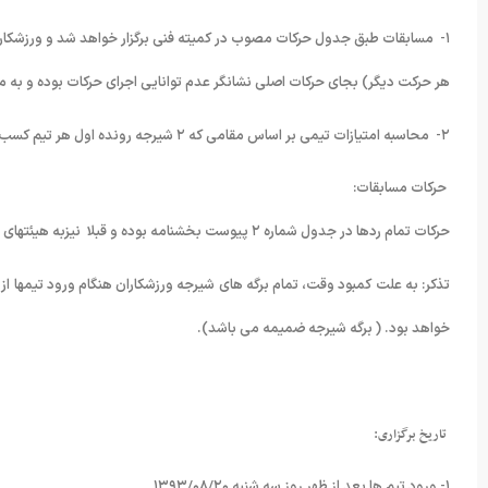
۱- مسابقات طبق جدول حرکات مصوب در کمیته فنی برگزار خواهد شد و ورزشکار
هر حرکت دیگر) بجای حرکات اصلی نشانگر عدم توانایی اجرای حرکات بوده و به من
۲- محاسبه امتیازات تیمی بر اساس مقامی که ۲ شیرجه رونده اول هر تیم کسب نموده و بر مبنای جدول امتیازات FINA خواهد بود . ( ۱-۲-۳-۴-۵-۶-۸-۱۰-۱۲-۱۴-۱۶-۱۸ )
 حرکات مسابقات:
حرکات تمام ردها در جدول شماره ۲ پیوست بخشنامه بوده و قبلا نیزبه هیئتهای شنای استان سراسر کشور ارسال گردیده است.
تذکر: به علت کمبود وقت، تمام برگه های شیرجه ورزشکاران هنگام ورود تیمها از 
خواهد بود. ( برگه شیرجه ضمیمه می باشد).
تاریخ برگزاری:
۱- ورود تیم ها بعد از ظهر روز سه شنبه ۱۳۹۳/۰۸/۲۰