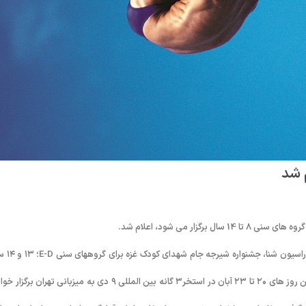
 شد
به گزارش روابط عمومی فدراسیون شنا، شیرجه و واترپلو؛ طبق ت
و۸، ۹ ، ۱۰ ، ۱۱و ۱۲ سال به میزبانی استان تهران برگزار می شود. این رقابت ها بین روز های ۲۰ تا ۲۳ آبان در استخر۳ گانه بین المللی ۹ دی به میزبانی تهرا