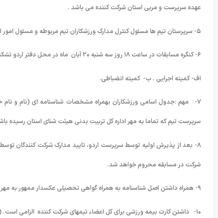
عهده سرپرست و مربی استان شرکت کننده می باشد .
۵- سرپرستان تیم ها مسئول کنترل مدارک ورزشکاران تیم مربوطه و مسئول امور انضباطی و اخلاقی ورزشکاران و رعایت مقررات اردویی ومسابقات می باشند.
۶- کنگره مسابقات در ساعت ۱۸ روز سه شنبه ۲۰ آبان ماه در محل دفتر اردو تشکیل میگردد و به منظور نظارت بر حسن برگزاری مسابقات کمیته های زیر انتخاب می گردد:
اف- کمیته اجرایی . ب- کمیته انضباطی.
۷- مهم :جدول اسامی ورزشکاران بهمراه مشخصات شناسنامه ای (نام و نام خا
سرپرست تیم که تماما به مهر اداره کل تربیت بدنی هیئت شنای استان رسیده باشد
۸- بعد از پذیرش اولیه توسط سرپرست اردو، تایید مدارک شرکت کنندگان توسط 
شرکت در مسابقه محروم خواهد شد.
۹- همراه داشتن اصل شناسنامه به همراه گواهی تحصیلی عکسدار ممهور به مهر مدرسه که به تایید آموزش و پرورش شهر یا منطقه رسیده باشد الزامی است.
۱۰- داشتن کارت بیمه ورزشی برای کل اعضاء تیمهای شرکت کننده الزامی است. ( ورزشکار، مربی، سرپرست )