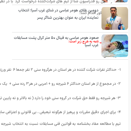
شد. از همین رو فدراسیون شنا از تیم های شرکت‌کننده درخواست کرد با در نظر 
دومین طلای هومر عباسی در شنای غرب آسیا؛ انتخاب
مسابقات مذکور اقدام کنند.
نماینده ایران به عنوان بهترین شناگر پسر
صعود هومر عباسی به فینال ۵۰ متر کرال پشت مسابقات
*مفاد این بخش نامه به شرح زیر است:
غرب آسیا
 مقررات کلی:
۱- حداکثر نفرات شرکت کننده در هر استان در هرگروه سنی ۲ نفر جمعا ۶ نفر ورزشکار خواهد بود.
۲- در مجموع از هر استان حداکثر ۶ شیرجه رو + ۱مربی در هر۳ رده سنی + یک سرپرست کل و ۱ داور جمعاً ۱۲ نفر می تواند شرکت نمایند .
۳- هر شیرجه رو فقط حق شرکت در گروه سنی خود را دارد ( نه بالاتر و نه پایین تر )
۴- برای اجرای دقیق مقررات و پرهیز از هرگونه تبعیض ، بی قانونی و اعتراض سا
تیم با مطالعه مفاد بخشنامه به قوانین فنی مسابقات نسبت به انتخاب شیرجه ر