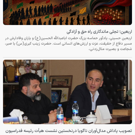
اربعین؛ تجلی ماندگاری راه حق و آزادگی
اربعین حسینی، یادآور حماسه بزرگ حضرت اباعبدالله الحسین(ع) و یاران وفادارش در
مسیر دفاع از حقیقت، عزت و ارزش‌های انسانی است. حضرت زینب کبری(س) با صبر،
شجاعت و بصیرت مثال‌زدنی،
تصویب پاداش مدال‌آوران ناگویا درنخستین نشست هیأت رئیسه فدراسیون