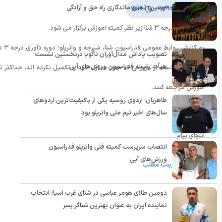
اربعین؛ تجلی ماندگاری راه حق و آزادگی
۱۹ آذر ۱۳۹۳
۱۶:۱۹
دوره داوری درجه 3 شنا زیر نظر کمیته آموزش برگزار می شود.
تصویب پاداش مدال‌آوران ناگویا درنخستین نشست
هیأت رئیسه فدراسیون ورزش‌های آبی
آموزش مراجعه کنند.
طاهریان: اردوی روسیه یکی از باکیفیت‌ترین اردوهای
سال‌های اخیر تیم ملی واترپلو بود
انتهای پیام
انتصاب سرپرست کمیته فنی واترپلو فدراسیون
ورزش‌های آبی
پرینت مطلب
دومین طلای هومر عباسی در شنای غرب آسیا؛ انتخاب
نماینده ایران به عنوان بهترین شناگر پسر