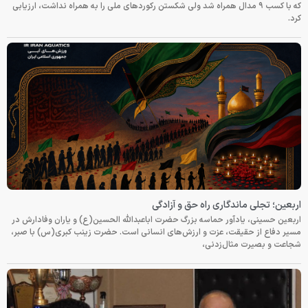
که با کسب ۹ مدال همراه شد ولی شکستن رکوردهای ملی را به همراه نداشت، ارزیابی
کرد.
اربعین؛ تجلی ماندگاری راه حق و آزادگی
اربعین حسینی، یادآور حماسه بزرگ حضرت اباعبدالله الحسین(ع) و یاران وفادارش در
مسیر دفاع از حقیقت، عزت و ارزش‌های انسانی است. حضرت زینب کبری(س) با صبر،
شجاعت و بصیرت مثال‌زدنی،