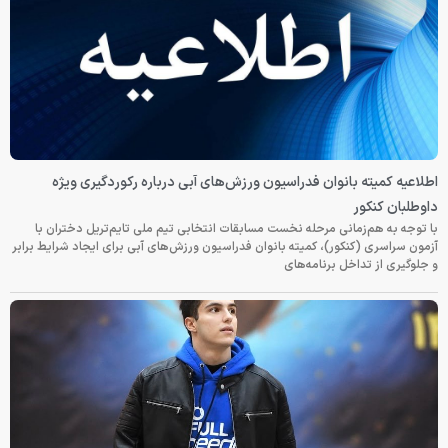
اطلاعیه کمیته بانوان فدراسیون ورزش‌های آبی درباره رکوردگیری ویژه
داوطلبان کنکور
با توجه به هم‌زمانی مرحله نخست مسابقات انتخابی تیم ملی تایم‌تریل دختران با
آزمون سراسری (کنکور)، کمیته بانوان فدراسیون ورزش‌های آبی برای ایجاد شرایط برابر
و جلوگیری از تداخل برنامه‌های