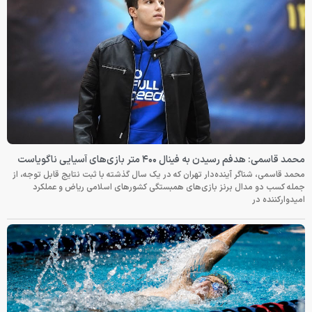
محمد قاسمی: هدفم رسیدن به فینال ۴۰۰ متر بازی‌های آسیایی ناگویاست
محمد قاسمی، شناگر آینده‌دار تهران که در یک سال گذشته با ثبت نتایج قابل توجه، از
جمله کسب دو مدال برنز بازی‌های همبستگی کشورهای اسلامی ریاض و عملکرد
امیدوارکننده در