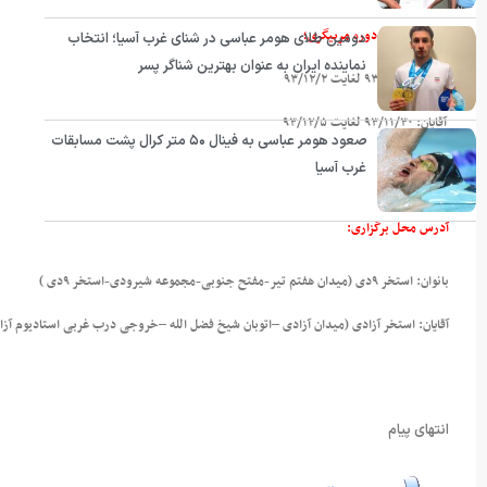
تاریخ برگزاری دوره مربیگری؛
دومین طلای هومر عباسی در شنای غرب آسیا؛ انتخاب
نماینده ایران به عنوان بهترین شناگر پسر
بانوان: ۹۳/۱۱/۲۶ لغایت ۹۳/۱۲/۲
آقایان: ۹۳/۱۱/۳۰ لغایت ۹۳/۱۲/۵
صعود هومر عباسی به فینال ۵۰ متر کرال پشت مسابقات
غرب آسیا
آدرس محل برگزاری:
بانوان: استخر ۹دی (میدان هفتم تیر-مفتح جنوبی-مجموعه شیرودی-استخر ۹دی )
آقایان: استخر آزادی (میدان آزادی –اتوبان شیخ فضل الله –خروجی درب غربی استادیوم آز
انتهای پیام