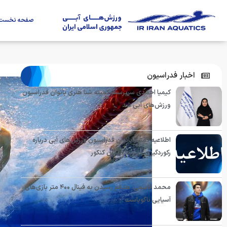
صفحه نخست
اخبار فدراسیون
کیمیا احمدی سرپرست کمیته شنا هنری بانوان فدراسیون
ورزش‌های آبی شد
اطلاعیه کمیته بانوان فدراسیون ورزش‌های آبی درباره
رکوردگیری ویژه داوطلبان کنکور
محمد قاسمی: هدفم رسیدن به فینال ۴۰۰ متر بازی‌های
آسیایی ناگویاست