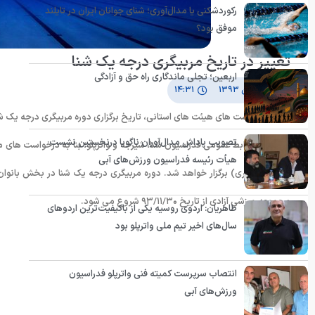
رکوردشکنی یا مدال‌آوری؛ شنای جوانان ایران در تایلند
موفق بود؟
تغییر در تاریخ مربیگری درجه یک شنا
اربعین؛ تجلی ماندگاری راه حق و آزادگی
۲۱ بهمن ۱۳۹۳
۱۴:۳۱
بنا به درخواست های هیئت های استانی، تاریخ برگزاری دوره مربیگری درجه یک شنا
تصویب پاداش مدال‌آوران ناگویا درنخستین نشست
به گزارش روابط عمومی فدراسیون شنا، شیرجه و واترپلو؛ بنا به درخواست های
هیأت رئیسه فدراسیون ورزش‌های آبی
مجموعه ورزشی آزادی از تاریخ ۹۳/۱۱/۳۰ شروع می شود.
طاهریان: اردوی روسیه یکی از باکیفیت‌ترین اردوهای
سال‌های اخیر تیم ملی واترپلو بود
انتصاب سرپرست کمیته فنی واترپلو فدراسیون
ورزش‌های آبی