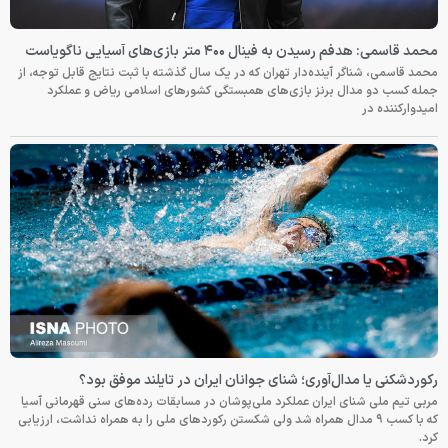
محمد قاسمی: هدفم رسیدن به فینال ۴۰۰ متر بازی‌های آسیایی ناگویاست
محمد قاسمی، شناگر آینده‌دار تهران که در یک سال گذشته با ثبت نتایج قابل توجه، از
جمله کسب دو مدال برنز بازی‌های همبستگی کشورهای اسلامی ریاض و عملکرد
امیدوارکننده در
رکوردشکنی یا مدال‌آوری؛ شنای جوانان ایران در تایلند موفق بود؟
مربی تیم ملی شنای ایران عملکرد ملی‌پوشان در مسابقات رده‌های سنی قهرمانی آسیا
که با کسب ۹ مدال همراه شد ولی شکستن رکوردهای ملی را به همراه نداشت، ارزیابی
کرد.