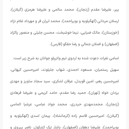
پیر، علیرضا مقدم (زنجان)، محمد سالمی و علیرضا هرمزی (گیلان)،
ارسلان مردانی (کهگیلویه و بویراحمد)، محمد ایران فر و مهرداد غلام نژاد
(خوزستان)، مالک ضیایی، نیما خوشبخت، محسن جلیلی و منصور پاکزاد
(اصفهان) و اصلان جمالی و رضا حقگو (فارس).
اسامی نفرات دعوت شده به اردوی تیم واترپلو جوانان به شرح زیر است:
سهیل رستمیان، مسعود احمدی، شهاب جلیلوند، امیرحسین کیهانی،
امیرحسین رهبر، امین قویدل، عرفان لشکری، سید سجاد ساویز و مهدی
یزدان خواه (تهران)، حمید رضا مقدم، حامد کریمی و علیرضا فرهادی
(زنجان)، محمدمهدی حیدری، محمد جواد عباسی، عرشیا الماسی
(گیلان)، امیرحسین قاسم زاده (کرمانشاه)، پیمان اسدی (کهگیلویه و
بویراحمد)، علیرضا دهقان (اصفهان)، یاشار ترک کشکول، ناصر پیروی و