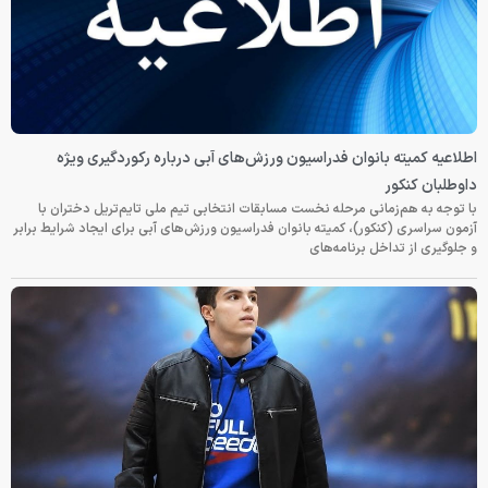
اطلاعیه کمیته بانوان فدراسیون ورزش‌های آبی درباره رکوردگیری ویژه
داوطلبان کنکور
با توجه به هم‌زمانی مرحله نخست مسابقات انتخابی تیم ملی تایم‌تریل دختران با
آزمون سراسری (کنکور)، کمیته بانوان فدراسیون ورزش‌های آبی برای ایجاد شرایط برابر
و جلوگیری از تداخل برنامه‌های