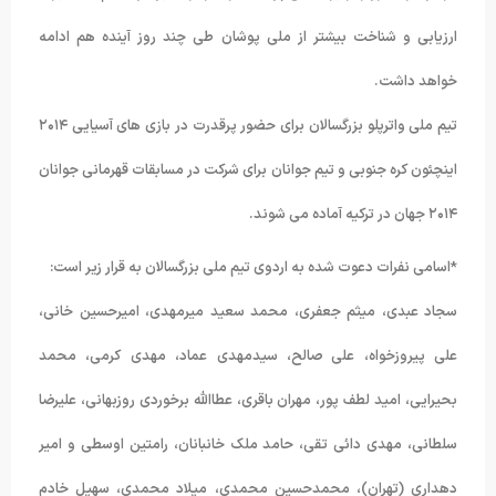
ارزیابی و شناخت بیشتر از ملی پوشان طی چند روز آینده هم ادامه
خواهد داشت.
تیم ملی واترپلو بزرگسالان برای حضور پرقدرت در بازی های آسیایی ۲۰۱۴
اینچئون کره جنوبی و تیم جوانان برای شرکت در مسابقات قهرمانی جوانان
۲۰۱۴ جهان در ترکیه آماده می شوند.
*اسامی نفرات دعوت شده به اردوی تیم ملی بزرگسالان به قرار زیر است:
سجاد عبدی، میثم جعفری، محمد سعید میرمهدی، امیرحسین خانی،
علی پیروزخواه، علی صالح، سیدمهدی عماد، مهدی کرمی، محمد
بحیرایی، امید لطف پور، مهران باقری، عطاالله برخوردی روزبهانی، علیرضا
سلطانی، مهدی دائی تقی، حامد ملک خانبانان، رامتین اوسطی و امیر
دهداری (تهران)، محمدحسین محمدی، میلاد محمدی، سهیل خادم