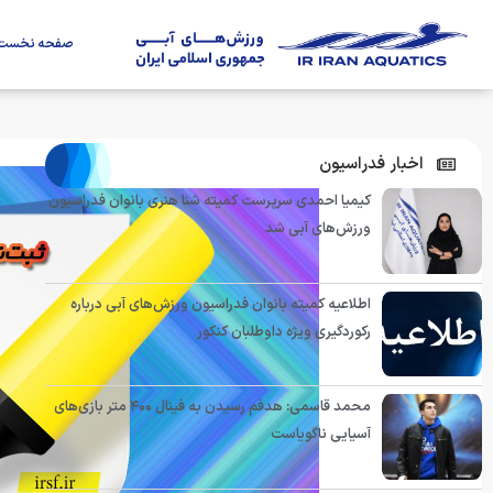
صفحه نخست
اخبار فدراسیون
کیمیا احمدی سرپرست کمیته شنا هنری بانوان فدراسیون
ورزش‌های آبی شد
اطلاعیه کمیته بانوان فدراسیون ورزش‌های آبی درباره
رکوردگیری ویژه داوطلبان کنکور
محمد قاسمی: هدفم رسیدن به فینال ۴۰۰ متر بازی‌های
آسیایی ناگویاست