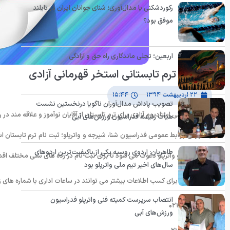
رکوردشکنی یا مدال‌آوری؛ شنای جوانان ایران در تایلند
موفق بود؟
اربعین؛ تجلی ماندگاری راه حق و آزادگی
ثبت نام ترم تابستانی استخر قهرمانی آزادی
۲۲ اردیبهشت ۱۳۹۴
۱۵:۴۴
تصویب پاداش مدال‌آوران ناگویا درنخستین نشست
استخر قهرمانی استادیوم آزادی برای ترم تابستان از آقایان نوآموز و علاقه مند در
هیأت رئیسه فدراسیون ورزش‌های آبی
به گزارش روابط عمومی فدراسیون شنا، شیرجه و واترپلو؛ ثبت نام ترم تابستان اس
طاهریان: اردوی روسیه یکی از باکیفیت‌ترین اردوهای
شنا، شیرجه و واترپلو دعوت می شود تا برای ثبت نام در رده های سنی مختلف اقدا
سال‌های اخیر تیم ملی واترپلو بود
علاقه مندان برای کسب اطلاعات بیشتر می توانند در ساعات اداری با شماره های ز
انتصاب سرپرست کمیته فنی واترپلو فدراسیون
۰۲۱-۴۴۷۳۹۰۶۶
ورزش‌های آبی