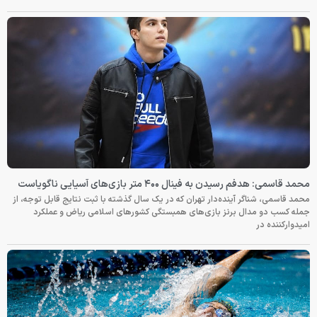
محمد قاسمی: هدفم رسیدن به فینال ۴۰۰ متر بازی‌های آسیایی ناگویاست
محمد قاسمی، شناگر آینده‌دار تهران که در یک سال گذشته با ثبت نتایج قابل توجه، از
جمله کسب دو مدال برنز بازی‌های همبستگی کشورهای اسلامی ریاض و عملکرد
امیدوارکننده در