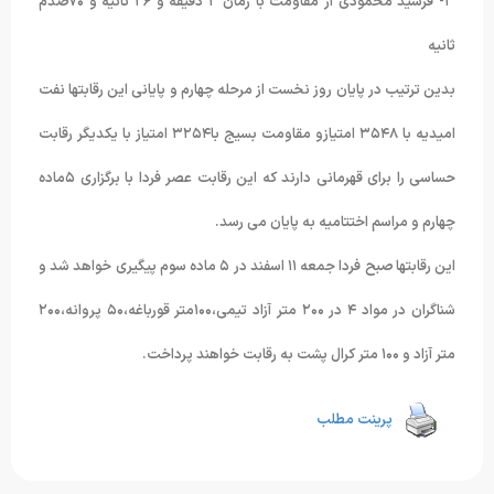
٣- فرشید محمودی از مقاومت با زمان ٢ دقیقه و ٢۶ ثانیه و ٧۰صدم
ثانیه
بدین ترتیب در پایان روز نخست از مرحله چهارم و پایانی این رقابتها نفت
امیدیه با ٣۵۴٨ امتیازو مقاومت بسیج با٣٢۵۴ امتیاز با یکدیگر رقابت
حساسی را برای قهرمانی دارند که این رقابت عصر فردا با برگزاری ۵ماده
چهارم و مراسم اختتامیه به پایان می رسد.
این رقابتها صبح فردا جمعه ١١ اسفند در ۵ ماده سوم پیگیری خواهد شد و
شناگران در مواد ۴ در ٢۰۰ متر آزاد تیمی،١۰۰متر قورباغه،۵۰ پروانه،٢۰۰
متر آزاد و ١۰۰ متر کرال پشت به رقابت خواهند پرداخت.
پرینت مطلب