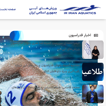
صفحه نخست
اخبار فدراسیون
کیمیا احمدی سرپرست کمیته شنا هنری بانوان فدراسیون
ورزش‌های آبی شد
اطلاعیه کمیته بانوان فدراسیون ورزش‌های آبی درباره
رکوردگیری ویژه داوطلبان کنکور
محمد قاسمی: هدفم رسیدن به فینال ۴۰۰ متر بازی‌های
آسیایی ناگویاست