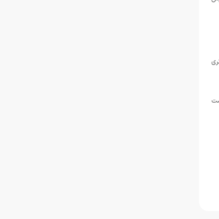
ری
ست