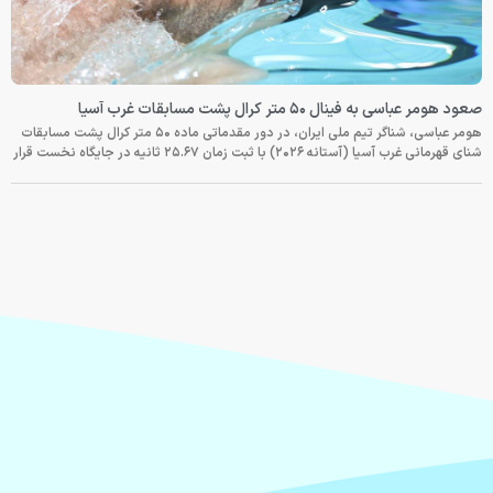
صعود هومر عباسی به فینال ۵۰ متر کرال پشت مسابقات غرب آسیا
هومر عباسی، شناگر تیم ملی ایران، در دور مقدماتی ماده ۵۰ متر کرال پشت مسابقات
شنای قهرمانی غرب آسیا (آستانه ۲۰۲۶) با ثبت زمان ۲۵.۶۷ ثانیه در جایگاه نخست قرار