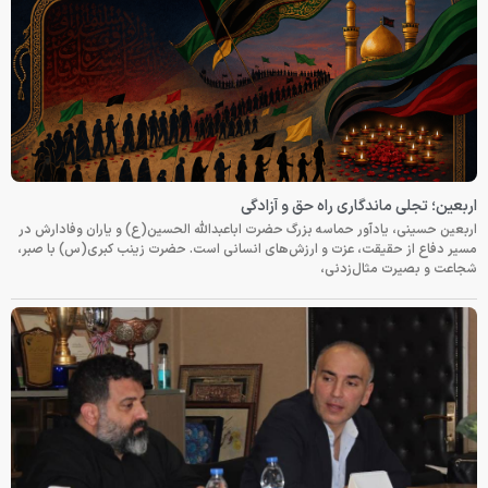
اربعین؛ تجلی ماندگاری راه حق و آزادگی
اربعین حسینی، یادآور حماسه بزرگ حضرت اباعبدالله الحسین(ع) و یاران وفادارش در
مسیر دفاع از حقیقت، عزت و ارزش‌های انسانی است. حضرت زینب کبری(س) با صبر،
شجاعت و بصیرت مثال‌زدنی،