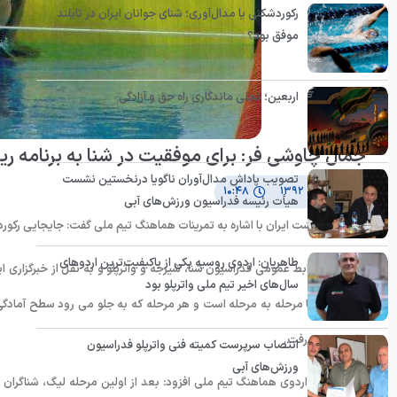
رکوردشکنی یا مدال‌آوری؛ شنای جوانان ایران در تایلند
موفق بود؟
اربعین؛ تجلی ماندگاری راه حق و آزادگی
جمال چاوشی فر: برای موفقیت در شنا به برنامه ر
تصویب پاداش مدال‌آوران ناگویا درنخستین نشست
۷ بهمن ۱۳۹۲
۱۰:۴۸
هیأت رئیسه فدراسیون ورزش‌های آبی
شناگر کرال پشت ایران با اشاره به تمرینات هماهنگ تیم ملی گفت: جایجایی ر
طاهریان: اردوی روسیه یکی از باکیفیت‌ترین اردوهای
به گزارش روابط عمومی فدراسیون شنا، شیرجه و واترپلو و به نقل از خبرگزاری ا
سال‌های اخیر تیم ملی واترپلو بود
مسابقات شنا مرحله به مرحله است و هر مرحله که به جلو می رود سطح آمادگی 
بالاتر خواهد رفت.
انتصاب سرپرست کمیته فنی واترپلو فدراسیون
ورزش‌های آبی
وی در مورد اردوی هماهنگ تیم ملی افزود: بعد از اولین مرحله لیگ، شناگران