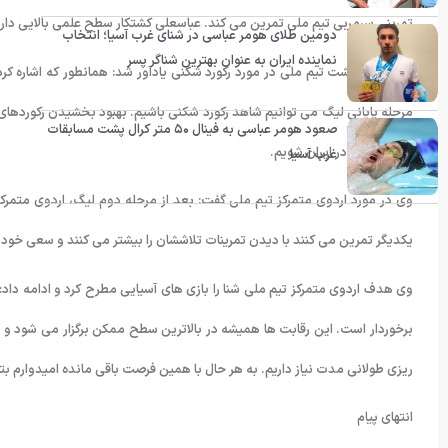
تمرینی سرمربی تیم ملی تمرین می کند. عباسعلی کشتکار سطح علمی بالایی دارد 
دومین طلای هومر عباسی در شنای غرب آسیا؛ انتخاب
نماینده ایران به عنوان بهترین شناگر پسر
شناگر کرال پشت تیم ملی در مورد رکورد شکنی یادآور شد: همانطور که اشاره کر
مرحله پایانی لیگ می توانیم شاهد رکورد شکنی باشیم. بهبود بخشیدن رکوردهای 
صعود هومر عباسی به فینال ۵۰ متر کرال پشت مسابقات
پیشرفت شنا در ایران شویم.
غرب آسیا
وی در مورد اردوی متمرکز تیم ملی گفت: بعد از مرحله دوم لیگ، اردوی متمرکز ب
یکدیگر تمرین می کنند با دیدن تمرینات تلاششان را بیشتر می کنند و سعی خود ر
وی هدف اردوی متمرکز تیم ملی شنا را بازی های آسیایی مطرح کرد و ادامه داد:
برخوردار است. این رقابت ها همیشه در بالاترین سطح ممکن برگزار می شود و ما
ریزی طولانی مدت نیاز داریم. به هر حال با همین فرصت باقی مانده امیدوارم بتوا
انتهای پیام