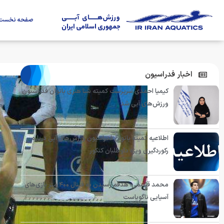
صفحه نخست
اخبار فدراسیون
کیمیا احمدی سرپرست کمیته شنا هنری بانوان فدراسیون
ورزش‌های آبی شد
اطلاعیه کمیته بانوان فدراسیون ورزش‌های آبی درباره
رکوردگیری ویژه داوطلبان کنکور
محمد قاسمی: هدفم رسیدن به فینال ۴۰۰ متر بازی‌های
آسیایی ناگویاست