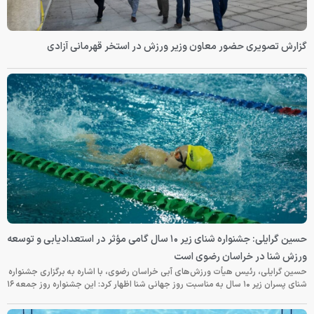
گزارش تصویری حضور معاون وزیر ورزش در استخر قهرمانی آزادی
حسین گرایلی: جشنواره شنای زیر ۱۰ سال گامی مؤثر در استعدادیابی و توسعه
ورزش شنا در خراسان رضوی است
حسین گرایلی، رئیس هیأت ورزش‌های آبی خراسان رضوی، با اشاره به برگزاری جشنواره
شنای پسران زیر ۱۰ سال به مناسبت روز جهانی شنا اظهار کرد: این جشنواره روز جمعه‌ ۱۶