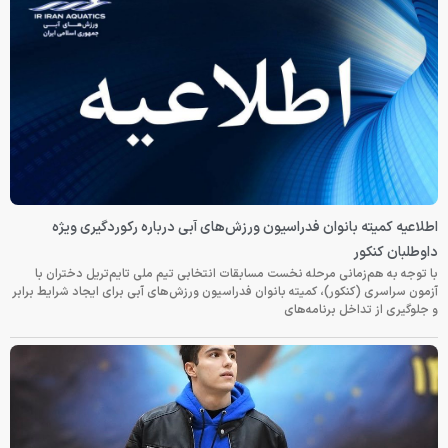
اطلاعیه کمیته بانوان فدراسیون ورزش‌های آبی درباره رکوردگیری ویژه
داوطلبان کنکور
با توجه به هم‌زمانی مرحله نخست مسابقات انتخابی تیم ملی تایم‌تریل دختران با
آزمون سراسری (کنکور)، کمیته بانوان فدراسیون ورزش‌های آبی برای ایجاد شرایط برابر
و جلوگیری از تداخل برنامه‌های