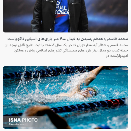
محمد قاسمی: هدفم رسیدن به فینال ۴۰۰ متر بازی‌های آسیایی ناگویاست
محمد قاسمی، شناگر آینده‌دار تهران که در یک سال گذشته با ثبت نتایج قابل توجه، از
جمله کسب دو مدال برنز بازی‌های همبستگی کشورهای اسلامی ریاض و عملکرد
امیدوارکننده در