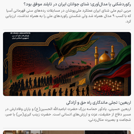
رکوردشکنی یا مدال‌آوری؛ شنای جوانان ایران در تایلند موفق بود؟
مربی تیم ملی شنای ایران عملکرد ملی‌پوشان در مسابقات رده‌های سنی قهرمانی آسیا
که با کسب ۹ مدال همراه شد ولی شکستن رکوردهای ملی را به همراه نداشت، ارزیابی
کرد.
اربعین؛ تجلی ماندگاری راه حق و آزادگی
اربعین حسینی، یادآور حماسه بزرگ حضرت اباعبدالله الحسین(ع) و یاران وفادارش در
مسیر دفاع از حقیقت، عزت و ارزش‌های انسانی است. حضرت زینب کبری(س) با صبر،
شجاعت و بصیرت مثال‌زدنی،