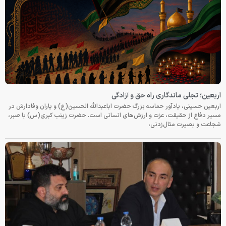
اربعین؛ تجلی ماندگاری راه حق و آزادگی
اربعین حسینی، یادآور حماسه بزرگ حضرت اباعبدالله الحسین(ع) و یاران وفادارش در
مسیر دفاع از حقیقت، عزت و ارزش‌های انسانی است. حضرت زینب کبری(س) با صبر،
شجاعت و بصیرت مثال‌زدنی،