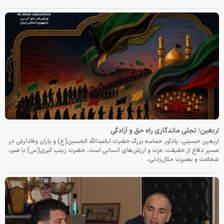
اربعین؛ تجلی ماندگاری راه حق و آزادگی
اربعین حسینی، یادآور حماسه بزرگ حضرت اباعبدالله الحسین(ع) و یاران وفادارش در
مسیر دفاع از حقیقت، عزت و ارزش‌های انسانی است. حضرت زینب کبری(س) با صبر،
شجاعت و بصیرت مثال‌زدنی،