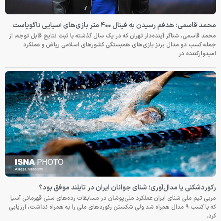
محمد قاسمی: هدفم رسیدن به فینال ۴۰۰ متر بازی‌های آسیایی ناگویاست
محمد قاسمی، شناگر آینده‌دار تهران که در یک سال گذشته با ثبت نتایج قابل توجه، از
جمله کسب دو مدال برنز بازی‌های همبستگی کشورهای اسلامی ریاض و عملکرد
امیدوارکننده در
رکوردشکنی یا مدال‌آوری؛ شنای جوانان ایران در تایلند موفق بود؟
مربی تیم ملی شنای ایران عملکرد ملی‌پوشان در مسابقات رده‌های سنی قهرمانی آسیا
که با کسب ۹ مدال همراه شد ولی شکستن رکوردهای ملی را به همراه نداشت، ارزیابی
کرد.