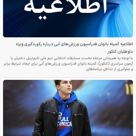
اطلاعیه کمیته بانوان فدراسیون ورزش‌های آبی درباره رکوردگیری ویژه
داوطلبان کنکور
با توجه به هم‌زمانی مرحله نخست مسابقات انتخابی تیم ملی تایم‌تریل دختران با
آزمون سراسری (کنکور)، کمیته بانوان فدراسیون ورزش‌های آبی برای ایجاد شرایط برابر
و جلوگیری از تداخل برنامه‌های