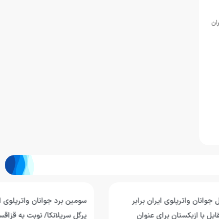
ان
ان برابر
سومین برد جوانان واترپلوی ایران با شکست
 عنوان
پرگل سریلانکا/ نوبت به قزاقستان رسید