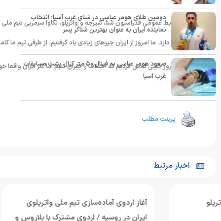
دومین طلای هومر عباسی در شنای غرب آسیا؛ انتخاب
به گزارش روابط عمومی فدراسیون شنا، شیرجه و واترپلو، لگاوا سرمربی تیم ملی و
نماینده ایران به عنوان بهترین شناگر پسر
تفاوت زیادی دارد. ما امروز از ایران چیزهای زیادی یاد گرفتیم. از طرفی تیم ما کامل نبود. ۷۰ درصد بازیکنان ما از تیم جوانان بودند اما ایران با تیم ک
صعود هومر عباسی به فینال ۵۰ متر کرال پشت مسابقات
وی افزود: امروز خیلی تلاش کردیم که اختلاف را جبران کنیم اما گلر ایران واقعا خ
غرب آسیا
انتهای پیام
پرینت مطلب
اخبار مرتبط
آغاز اردوی آماده‌سازی تیم ملی واترپلوی
تیم ملی واترپل
ایران در روسیه / اردوی مشترک با بلاروس و
ازبکستان پنجم