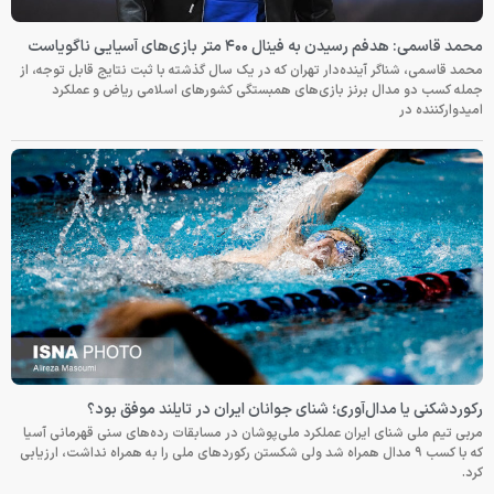
محمد قاسمی: هدفم رسیدن به فینال ۴۰۰ متر بازی‌های آسیایی ناگویاست
محمد قاسمی، شناگر آینده‌دار تهران که در یک سال گذشته با ثبت نتایج قابل توجه، از
جمله کسب دو مدال برنز بازی‌های همبستگی کشورهای اسلامی ریاض و عملکرد
امیدوارکننده در
رکوردشکنی یا مدال‌آوری؛ شنای جوانان ایران در تایلند موفق بود؟
مربی تیم ملی شنای ایران عملکرد ملی‌پوشان در مسابقات رده‌های سنی قهرمانی آسیا
که با کسب ۹ مدال همراه شد ولی شکستن رکوردهای ملی را به همراه نداشت، ارزیابی
کرد.