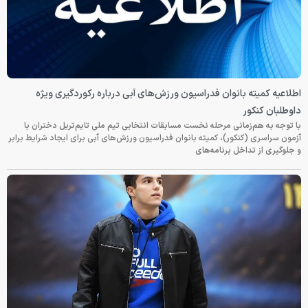
اطلاعیه کمیته بانوان فدراسیون ورزش‌های آبی درباره رکوردگیری ویژه
داوطلبان کنکور
با توجه به هم‌زمانی مرحله نخست مسابقات انتخابی تیم ملی تایم‌تریل دختران با
آزمون سراسری (کنکور)، کمیته بانوان فدراسیون ورزش‌های آبی برای ایجاد شرایط برابر
و جلوگیری از تداخل برنامه‌های