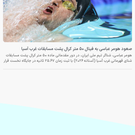
صعود هومر عباسی به فینال ۵۰ متر کرال پشت مسابقات غرب آسیا
هومر عباسی، شناگر تیم ملی ایران، در دور مقدماتی ماده ۵۰ متر کرال پشت مسابقات
شنای قهرمانی غرب آسیا (آستانه ۲۰۲۶) با ثبت زمان ۲۵.۶۷ ثانیه در جایگاه نخست قرار