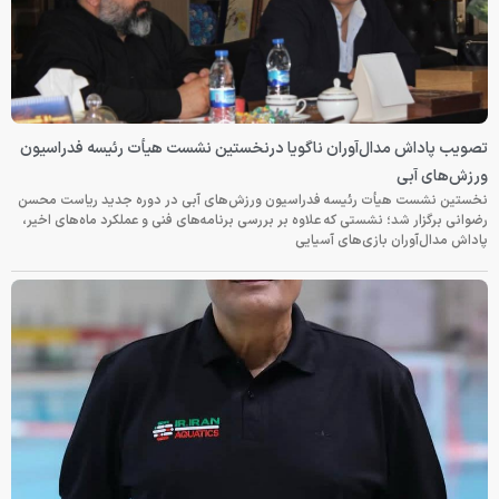
تصویب پاداش مدال‌آوران ناگویا درنخستین نشست هیأت رئیسه فدراسیون
ورزش‌های آبی
نخستین نشست هیأت رئیسه فدراسیون ورزش‌های آبی در دوره جدید ریاست محسن
رضوانی برگزار شد؛ نشستی که علاوه بر بررسی برنامه‌های فنی و عملکرد ماه‌های اخیر،
پاداش مدال‌آوران بازی‌های آسیایی