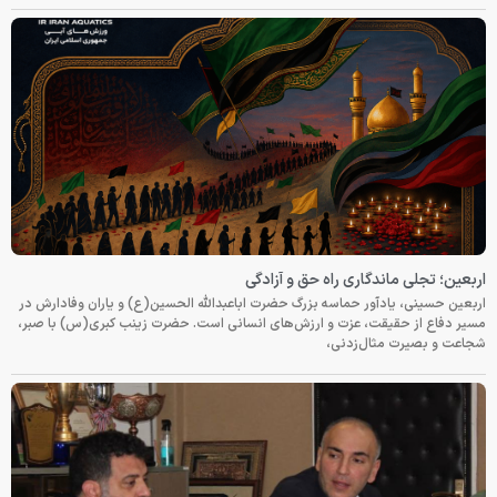
اربعین؛ تجلی ماندگاری راه حق و آزادگی
اربعین حسینی، یادآور حماسه بزرگ حضرت اباعبدالله الحسین(ع) و یاران وفادارش در
مسیر دفاع از حقیقت، عزت و ارزش‌های انسانی است. حضرت زینب کبری(س) با صبر،
شجاعت و بصیرت مثال‌زدنی،