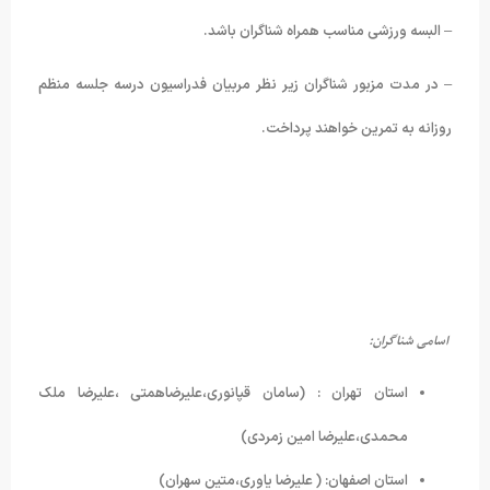
– البسه ورزشی مناسب همراه شناگران باشد.
– در مدت مزبور شناگران زیر نظر مربیان فدراسیون درسه جلسه منظم
روزانه به تمرین خواهند پرداخت.
اسامی شناگران
:
استان تهران : (سامان قپانوری،علیرضاهمتی ،علیرضا ملک
محمدی،علیرضا امین زمردی)
استان اصفهان: ( علیرضا یاوری،متین سهران)