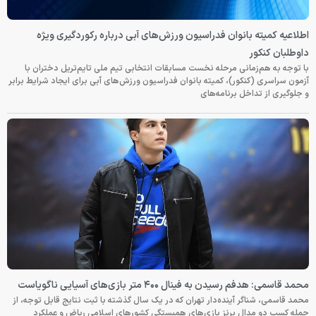
اطلاعیه کمیته بانوان فدراسیون ورزش‌های آبی درباره رکوردگیری ویژه
داوطلبان کنکور
با توجه به هم‌زمانی مرحله نخست مسابقات انتخابی تیم ملی تایم‌تریل دختران با
آزمون سراسری (کنکور)، کمیته بانوان فدراسیون ورزش‌های آبی برای ایجاد شرایط برابر
و جلوگیری از تداخل برنامه‌های
محمد قاسمی: هدفم رسیدن به فینال ۴۰۰ متر بازی‌های آسیایی ناگویاست
محمد قاسمی، شناگر آینده‌دار تهران که در یک سال گذشته با ثبت نتایج قابل توجه، از
جمله کسب دو مدال برنز بازی‌های همبستگی کشورهای اسلامی ریاض و عملکرد