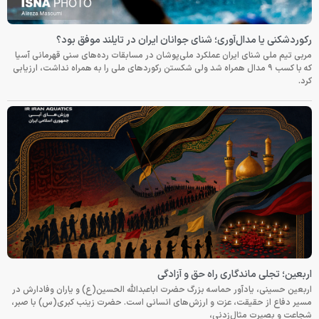
رکوردشکنی یا مدال‌آوری؛ شنای جوانان ایران در تایلند موفق بود؟
مربی تیم ملی شنای ایران عملکرد ملی‌پوشان در مسابقات رده‌های سنی قهرمانی آسیا
که با کسب ۹ مدال همراه شد ولی شکستن رکوردهای ملی را به همراه نداشت، ارزیابی
کرد.
اربعین؛ تجلی ماندگاری راه حق و آزادگی
اربعین حسینی، یادآور حماسه بزرگ حضرت اباعبدالله الحسین(ع) و یاران وفادارش در
مسیر دفاع از حقیقت، عزت و ارزش‌های انسانی است. حضرت زینب کبری(س) با صبر،
شجاعت و بصیرت مثال‌زدنی،