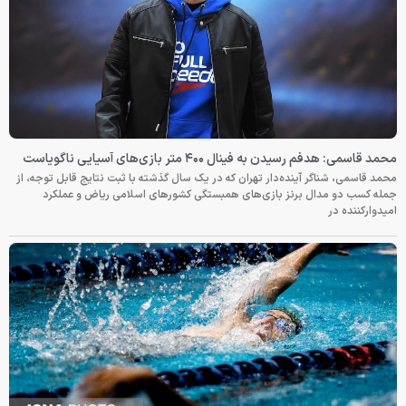
محمد قاسمی: هدفم رسیدن به فینال ۴۰۰ متر بازی‌های آسیایی ناگویاست
محمد قاسمی، شناگر آینده‌دار تهران که در یک سال گذشته با ثبت نتایج قابل توجه، از
جمله کسب دو مدال برنز بازی‌های همبستگی کشورهای اسلامی ریاض و عملکرد
امیدوارکننده در