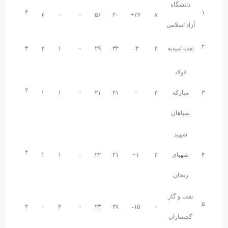
دانشگاه
۴
۱
۴
۰
۰
۵۶
۲۰
۳۶+
۸
آزاد اسلامی
۲
نفت امیدیه
۴
۳-
۳۲
۲۹
۰
۱
۲
۳
فولاد
۲
۳
مبارکه
۲
۰
۲۱
۲۱
۰
۱
۱
سپاهان
شهید
۲
۴
شهبای
۲
۱+
۲۱
۲۲
۰
۱
۱
زنجان
نفت و گاز
۵
۳
۰
۳
۰
۲۳
۳۸
۱۵-
۰
گچساران