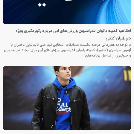
اطلاعیه کمیته بانوان فدراسیون ورزش‌های آبی درباره رکوردگیری ویژه
داوطلبان کنکور
با توجه به هم‌زمانی مرحله نخست مسابقات انتخابی تیم ملی تایم‌تریل دختران با
آزمون سراسری (کنکور)، کمیته بانوان فدراسیون ورزش‌های آبی برای ایجاد شرایط برابر
و جلوگیری از تداخل برنامه‌های