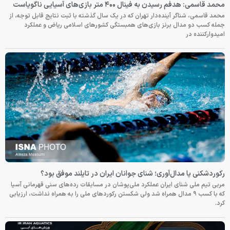
محمد قاسمی: هدفم رسیدن به فینال ۴۰۰ متر بازی‌های آسیایی ناگویاست
محمد قاسمی، شناگر آینده‌دار تهران که در یک سال گذشته با ثبت نتایج قابل توجه، از
جمله کسب دو مدال برنز بازی‌های همبستگی کشورهای اسلامی ریاض و عملکرد
امیدوارکننده در
رکوردشکنی یا مدال‌آوری؛ شنای جوانان ایران در تایلند موفق بود؟
مربی تیم ملی شنای ایران عملکرد ملی‌پوشان در مسابقات رده‌های سنی قهرمانی آسیا
که با کسب ۹ مدال همراه شد ولی شکستن رکوردهای ملی را به همراه نداشت، ارزیابی
کرد.