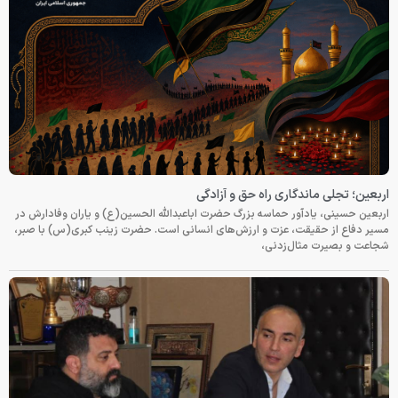
اربعین؛ تجلی ماندگاری راه حق و آزادگی
اربعین حسینی، یادآور حماسه بزرگ حضرت اباعبدالله الحسین(ع) و یاران وفادارش در
مسیر دفاع از حقیقت، عزت و ارزش‌های انسانی است. حضرت زینب کبری(س) با صبر،
شجاعت و بصیرت مثال‌زدنی،