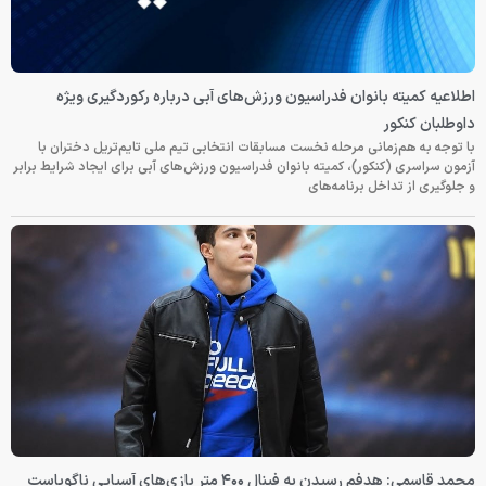
اطلاعیه کمیته بانوان فدراسیون ورزش‌های آبی درباره رکوردگیری ویژه
داوطلبان کنکور
با توجه به هم‌زمانی مرحله نخست مسابقات انتخابی تیم ملی تایم‌تریل دختران با
آزمون سراسری (کنکور)، کمیته بانوان فدراسیون ورزش‌های آبی برای ایجاد شرایط برابر
و جلوگیری از تداخل برنامه‌های
محمد قاسمی: هدفم رسیدن به فینال ۴۰۰ متر بازی‌های آسیایی ناگویاست