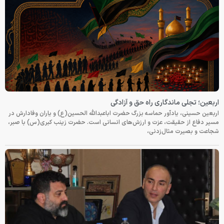
اربعین؛ تجلی ماندگاری راه حق و آزادگی
اربعین حسینی، یادآور حماسه بزرگ حضرت اباعبدالله الحسین(ع) و یاران وفادارش در
مسیر دفاع از حقیقت، عزت و ارزش‌های انسانی است. حضرت زینب کبری(س) با صبر،
شجاعت و بصیرت مثال‌زدنی،