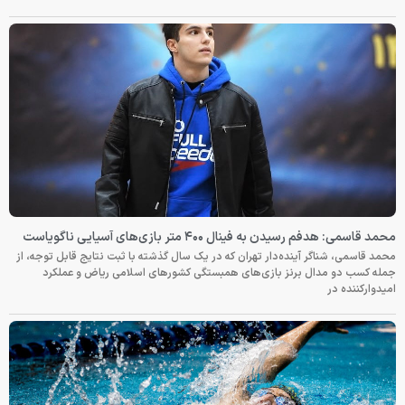
محمد قاسمی: هدفم رسیدن به فینال ۴۰۰ متر بازی‌های آسیایی ناگویاست
محمد قاسمی، شناگر آینده‌دار تهران که در یک سال گذشته با ثبت نتایج قابل توجه، از
جمله کسب دو مدال برنز بازی‌های همبستگی کشورهای اسلامی ریاض و عملکرد
امیدوارکننده در