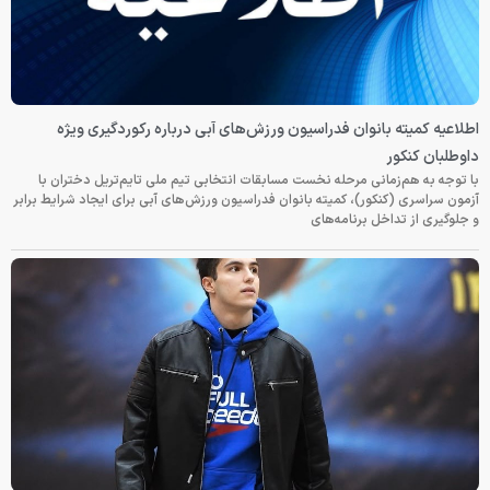
اطلاعیه کمیته بانوان فدراسیون ورزش‌های آبی درباره رکوردگیری ویژه
داوطلبان کنکور
با توجه به هم‌زمانی مرحله نخست مسابقات انتخابی تیم ملی تایم‌تریل دختران با
آزمون سراسری (کنکور)، کمیته بانوان فدراسیون ورزش‌های آبی برای ایجاد شرایط برابر
و جلوگیری از تداخل برنامه‌های