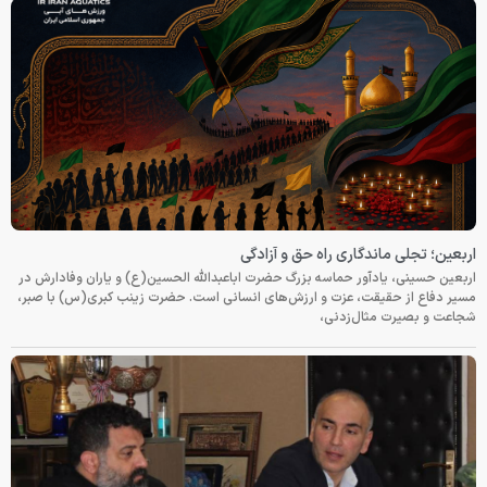
اربعین؛ تجلی ماندگاری راه حق و آزادگی
اربعین حسینی، یادآور حماسه بزرگ حضرت اباعبدالله الحسین(ع) و یاران وفادارش در
مسیر دفاع از حقیقت، عزت و ارزش‌های انسانی است. حضرت زینب کبری(س) با صبر،
شجاعت و بصیرت مثال‌زدنی،