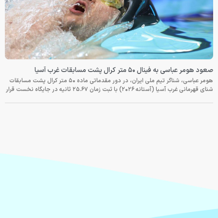
صعود هومر عباسی به فینال ۵۰ متر کرال پشت مسابقات غرب آسیا
هومر عباسی، شناگر تیم ملی ایران، در دور مقدماتی ماده ۵۰ متر کرال پشت مسابقات
شنای قهرمانی غرب آسیا (آستانه ۲۰۲۶) با ثبت زمان ۲۵.۶۷ ثانیه در جایگاه نخست قرار