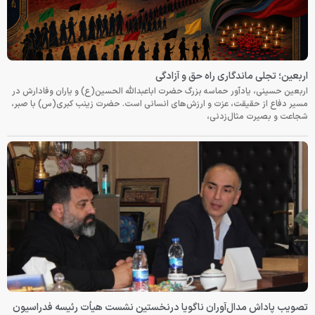
اربعین؛ تجلی ماندگاری راه حق و آزادگی
اربعین حسینی، یادآور حماسه بزرگ حضرت اباعبدالله الحسین(ع) و یاران وفادارش در
مسیر دفاع از حقیقت، عزت و ارزش‌های انسانی است. حضرت زینب کبری(س) با صبر،
شجاعت و بصیرت مثال‌زدنی،
تصویب پاداش مدال‌آوران ناگویا درنخستین نشست هیأت رئیسه فدراسیون