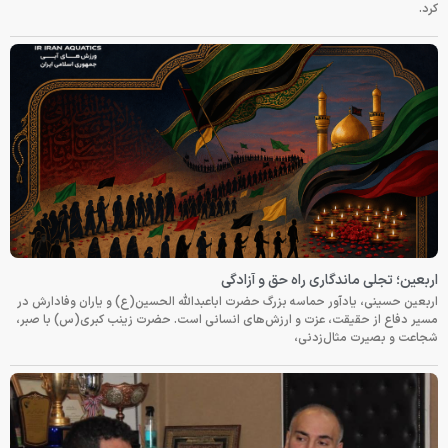
کرد.
اربعین؛ تجلی ماندگاری راه حق و آزادگی
اربعین حسینی، یادآور حماسه بزرگ حضرت اباعبدالله الحسین(ع) و یاران وفادارش در
مسیر دفاع از حقیقت، عزت و ارزش‌های انسانی است. حضرت زینب کبری(س) با صبر،
شجاعت و بصیرت مثال‌زدنی،