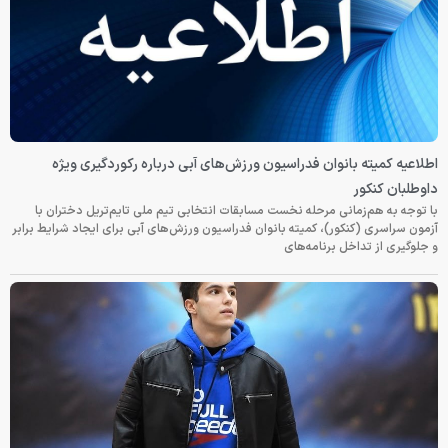
اطلاعیه کمیته بانوان فدراسیون ورزش‌های آبی درباره رکوردگیری ویژه
داوطلبان کنکور
با توجه به هم‌زمانی مرحله نخست مسابقات انتخابی تیم ملی تایم‌تریل دختران با
آزمون سراسری (کنکور)، کمیته بانوان فدراسیون ورزش‌های آبی برای ایجاد شرایط برابر
و جلوگیری از تداخل برنامه‌های