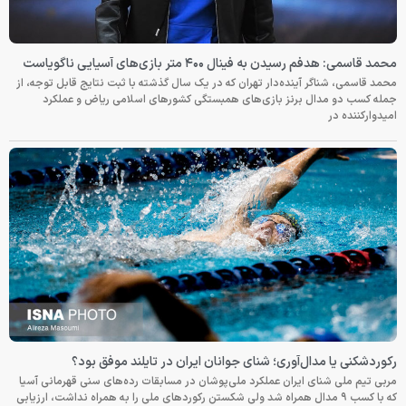
محمد قاسمی: هدفم رسیدن به فینال ۴۰۰ متر بازی‌های آسیایی ناگویاست
محمد قاسمی، شناگر آینده‌دار تهران که در یک سال گذشته با ثبت نتایج قابل توجه، از
جمله کسب دو مدال برنز بازی‌های همبستگی کشورهای اسلامی ریاض و عملکرد
امیدوارکننده در
رکوردشکنی یا مدال‌آوری؛ شنای جوانان ایران در تایلند موفق بود؟
مربی تیم ملی شنای ایران عملکرد ملی‌پوشان در مسابقات رده‌های سنی قهرمانی آسیا
که با کسب ۹ مدال همراه شد ولی شکستن رکوردهای ملی را به همراه نداشت، ارزیابی