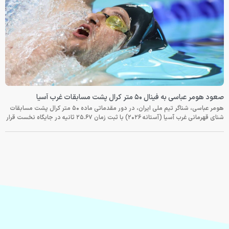
صعود هومر عباسی به فینال ۵۰ متر کرال پشت مسابقات غرب آسیا
هومر عباسی، شناگر تیم ملی ایران، در دور مقدماتی ماده ۵۰ متر کرال پشت مسابقات
شنای قهرمانی غرب آسیا (آستانه ۲۰۲۶) با ثبت زمان ۲۵.۶۷ ثانیه در جایگاه نخست قرار