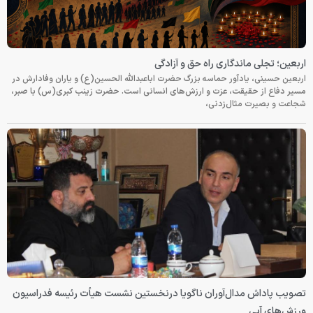
اربعین؛ تجلی ماندگاری راه حق و آزادگی
اربعین حسینی، یادآور حماسه بزرگ حضرت اباعبدالله الحسین(ع) و یاران وفادارش در
مسیر دفاع از حقیقت، عزت و ارزش‌های انسانی است. حضرت زینب کبری(س) با صبر،
شجاعت و بصیرت مثال‌زدنی،
تصویب پاداش مدال‌آوران ناگویا درنخستین نشست هیأت رئیسه فدراسیون
ورزش‌های آبی