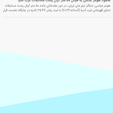
صعود هومر عباسی به فینال ۵۰ متر کرال پشت مسابقات غرب آسیا
هومر عباسی، شناگر تیم ملی ایران، در دور مقدماتی ماده ۵۰ متر کرال پشت مسابقات
شنای قهرمانی غرب آسیا (آستانه ۲۰۲۶) با ثبت زمان ۲۵.۶۷ ثانیه در جایگاه نخست قرار