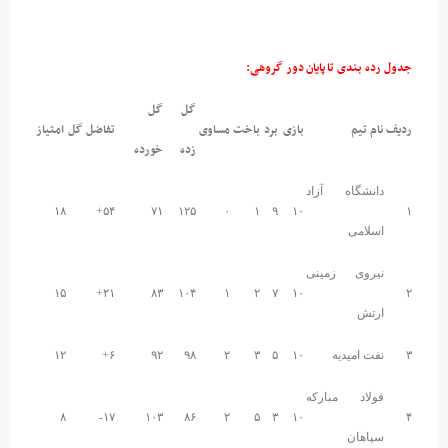
جدول رده بندی تا پایان دور گروهی:
گل
گل
ردیف
نام تیم
بازی
برد
باخت
مساوی
تفاضل گل
امتیاز
زده
خورده
دانشگاه آزاد
۱۸
۵۴+
۷۱
۱۲۵
۰
۱
۹
۱۰
۱
اسلامی
نیروی زمینی
۱۵
۲۱+
۸۳
۱۰۴
۱
۲
۷
۱۰
۲
ارتش
۳
نفت امیدیه
۱۰
۵
۳
۲
۹۸
۹۲
۶+
۱۲
فولاد مبارکه
۸
۱۷-
۱۰۳
۸۶
۲
۵
۳
۱۰
۴
سپاهان