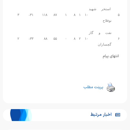
استخر شهید
۳
۳۱-
۱۱۸
۸۷
۱
۸
۱
۱۰
۵
نوفلاح
نفت و گاز
۲
۳۳-
۸۸
۵۵
۰
۸
۲
۱۰
۶
گچساران
انتهای پیام
پرینت مطلب
اخبار مرتبط