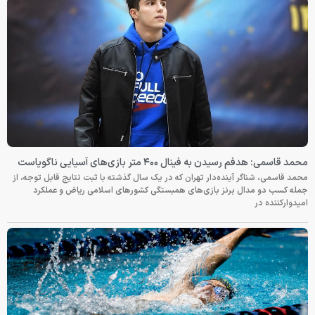
محمد قاسمی: هدفم رسیدن به فینال ۴۰۰ متر بازی‌های آسیایی ناگویاست
محمد قاسمی، شناگر آینده‌دار تهران که در یک سال گذشته با ثبت نتایج قابل توجه، از
جمله کسب دو مدال برنز بازی‌های همبستگی کشورهای اسلامی ریاض و عملکرد
امیدوارکننده در