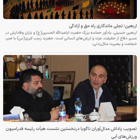
اربعین؛ تجلی ماندگاری راه حق و آزادگی
اربعین حسینی، یادآور حماسه بزرگ حضرت اباعبدالله الحسین(ع) و یاران وفادارش در
مسیر دفاع از حقیقت، عزت و ارزش‌های انسانی است. حضرت زینب کبری(س) با صبر،
شجاعت و بصیرت مثال‌زدنی،
تصویب پاداش مدال‌آوران ناگویا درنخستین نشست هیأت رئیسه فدراسیون
ورزش‌های آبی