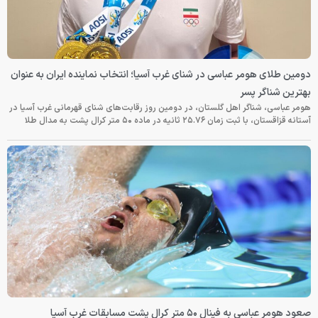
دومین طلای هومر عباسی در شنای غرب آسیا؛ انتخاب نماینده ایران به عنوان
بهترین شناگر پسر
هومر عباسی، شناگر اهل گلستان، در دومین روز رقابت‌های شنای قهرمانی غرب آسیا در
آستانه قزاقستان، با ثبت زمان ۲۵.۷۶ ثانیه در ماده ۵۰ متر کرال پشت به مدال طلا
صعود هومر عباسی به فینال ۵۰ متر کرال پشت مسابقات غرب آسیا