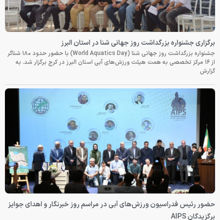
برگزاری جشنواره بزرگداشت روز جهانی شنا در استان البرز
جشنواره بزرگداشت روز جهانی شنا (World Aquatics Day) با حضور حدود ۱۸۰ شناگر
از ۱۶ مرکز تخصصی به همت هیئت ورزش‌های آبی استان البرز در کرج برگزار شد. به
گزارش
حضور رئیس فدراسیون ورزش‌های آبی در مراسم روز خبرنگار و اهدای جوایز
برگزیدگان AIPS