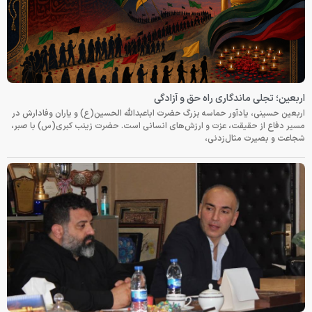
اربعین؛ تجلی ماندگاری راه حق و آزادگی
اربعین حسینی، یادآور حماسه بزرگ حضرت اباعبدالله الحسین(ع) و یاران وفادارش در
مسیر دفاع از حقیقت، عزت و ارزش‌های انسانی است. حضرت زینب کبری(س) با صبر،
شجاعت و بصیرت مثال‌زدنی،