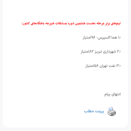
تیم‌های برتر مرحله نخست ششمین دوره مسابقات شیرجه باشگاه‌های کشور:
۱٫ هما اکسپرس- ۹۶امتیاز
۲٫ شهرداری تبریز ۸۲امتیاز
۳٫ نفت تهران ۵۶امتیاز
انتهای پیام
پرینت مطلب