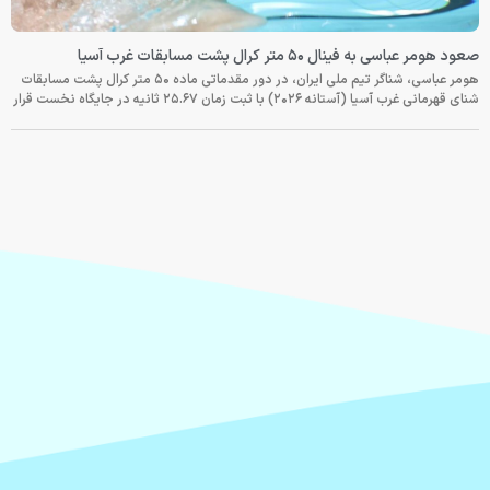
صعود هومر عباسی به فینال ۵۰ متر کرال پشت مسابقات غرب آسیا
هومر عباسی، شناگر تیم ملی ایران، در دور مقدماتی ماده ۵۰ متر کرال پشت مسابقات
شنای قهرمانی غرب آسیا (آستانه ۲۰۲۶) با ثبت زمان ۲۵.۶۷ ثانیه در جایگاه نخست قرار