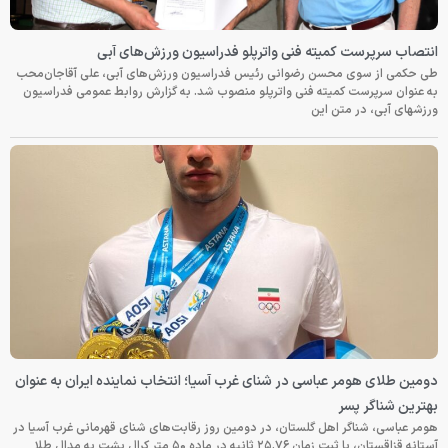
انتصاب سرپرست کمیته فنی واترپلو فدراسیون ورزش‌های آبی
طی حکمی از سوی محسن رضوانی رئیس فدراسیون ورزش‌های آبی، علی آقاجان‌محب
به عنوان سرپرست کمیته فنی واترپلو منصوب شد. به گزارش روابط عمومی فدراسیون
ورزشهای آبی، در متن این
دومین طلای هومر عباسی در شنای غرب آسیا؛ انتخاب نماینده ایران به عنوان
بهترین شناگر پسر
هومر عباسی، شناگر اهل گلستان، در دومین روز رقابت‌های شنای قهرمانی غرب آسیا در
آستانه قزاقستان، با ثبت زمان ۲۵.۷۶ ثانیه در ماده ۵۰ متر کرال پشت به مدال طلا