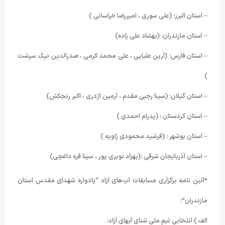
– استان البرز: (علی سوری ، امیررضا خراسانی )
– استان مازندران: (بهشاد علی زاده)
– استان فارس: (آرین علیایی ، علی محمد کرمی ، صدرالدین نیک سرشت
)
– استان گیلان: (سینا رجبی مقدم ، آرمین اژدری ، اکبر رنجکش)
– استان کردستان : (پدرام احمدی )
– استان بوشهر : (فرشید محمودی زاویه )
– استان آذربایجان شرقی :(بهزاد نوبری پور ، سینا قره داغچی)
*آئین نامه برگزاری مسابقات آب‌های آزاد “یادواره شهدای مقدس استان
مازندران”:
الف ) انتخابی تیم ملی شنای آبهای آزاد: