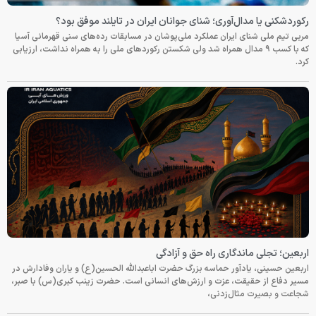
رکوردشکنی یا مدال‌آوری؛ شنای جوانان ایران در تایلند موفق بود؟
مربی تیم ملی شنای ایران عملکرد ملی‌پوشان در مسابقات رده‌های سنی قهرمانی آسیا
که با کسب ۹ مدال همراه شد ولی شکستن رکوردهای ملی را به همراه نداشت، ارزیابی
کرد.
اربعین؛ تجلی ماندگاری راه حق و آزادگی
اربعین حسینی، یادآور حماسه بزرگ حضرت اباعبدالله الحسین(ع) و یاران وفادارش در
مسیر دفاع از حقیقت، عزت و ارزش‌های انسانی است. حضرت زینب کبری(س) با صبر،
شجاعت و بصیرت مثال‌زدنی،