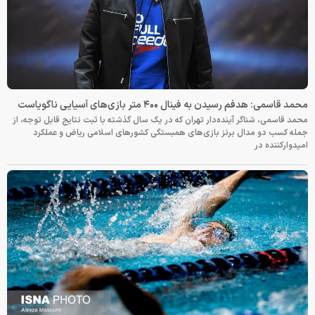
محمد قاسمی: هدفم رسیدن به فینال ۴۰۰ متر بازی‌های آسیایی ناگویاست
محمد قاسمی، شناگر آینده‌دار تهران که در یک سال گذشته با ثبت نتایج قابل توجه، از
جمله کسب دو مدال برنز بازی‌های همبستگی کشورهای اسلامی ریاض و عملکرد
امیدوارکننده در