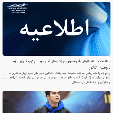
اطلاعیه کمیته بانوان فدراسیون ورزش‌های آبی درباره رکوردگیری ویژه
داوطلبان کنکور
با توجه به هم‌زمانی مرحله نخست مسابقات انتخابی تیم ملی تایم‌تریل دختران با
آزمون سراسری (کنکور)، کمیته بانوان فدراسیون ورزش‌های آبی برای ایجاد شرایط برابر
و جلوگیری از تداخل برنامه‌های