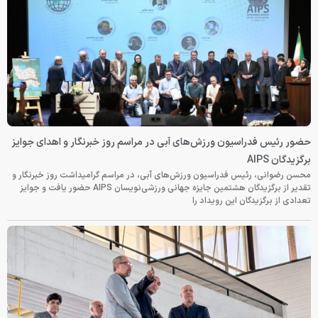
حضور رئیس فدراسیون ورزش‌های آبی در مراسم روز خبرنگار و اهدای جوایز
برگزیدگان AIPS
محسن رضوانی، رئیس فدراسیون ورزش‌های آبی، در مراسم گرامیداشت روز خبرنگار و
تقدیر از برگزیدگان هشتمین جایزه جهانی ورزشی‌نویسان AIPS حضور یافت و جوایز
تعدادی از برگزیدگان این رویداد را