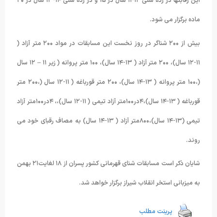
این رقابتها در رده سنی ١٢-١١ سال در ١۵ و در رده سنی ١۴-١٣ سال در ٢۰
ماده برگزار می شود.
بیش از ٢۰۰ شناگر در روز نخست این مسابقات در مواد ٢۰۰ متر آزاد (
١١-١٢ سال)، ٢۰۰ متر آزاد ( ١٣-١۴ سال)، ١۰۰ متر پروانه ( زیر ١١ – ١٢ سال
(،١۰۰ متر پروانه ( ١٣-١۴ سال)، ٢۰۰ متر قورباغه ( ١١-١٢ سال (،٢۰۰ متر
قورباغه ( ١٣-١۴ سال)،۴در١۰۰متر آزاد تیمی ( ١١-١٢ سال)،، ۴در١۰۰متر آزاد
تیمی (١٣-١۴ سال)،٨۰۰متر آزاد ( ١٣-١۴ سال) به مصاف رقبای خود می
روند.
شایان ذکر است مسابقات شنای قهرمانی کشور پسران از ١٨ لغایت٢١ بهمن
به میزبانی استخر انقلاب شیراز برگزار خواهد شد.
پرینت مطلب