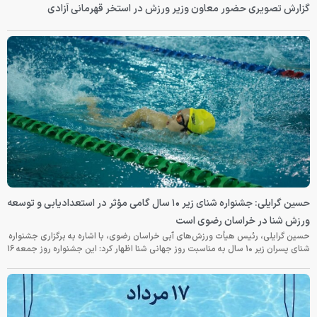
گزارش تصویری حضور معاون وزیر ورزش در استخر قهرمانی آزادی
حسین گرایلی: جشنواره شنای زیر ۱۰ سال گامی مؤثر در استعدادیابی و توسعه
ورزش شنا در خراسان رضوی است
حسین گرایلی، رئیس هیأت ورزش‌های آبی خراسان رضوی، با اشاره به برگزاری جشنواره
شنای پسران زیر ۱۰ سال به مناسبت روز جهانی شنا اظهار کرد: این جشنواره روز جمعه‌ ۱۶