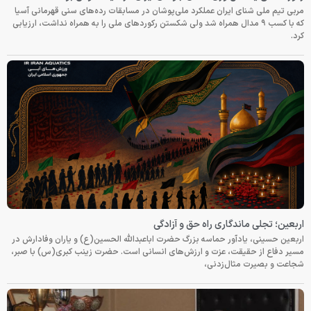
مربی تیم ملی شنای ایران عملکرد ملی‌پوشان در مسابقات رده‌های سنی قهرمانی آسیا
که با کسب ۹ مدال همراه شد ولی شکستن رکوردهای ملی را به همراه نداشت، ارزیابی
کرد.
اربعین؛ تجلی ماندگاری راه حق و آزادگی
اربعین حسینی، یادآور حماسه بزرگ حضرت اباعبدالله الحسین(ع) و یاران وفادارش در
مسیر دفاع از حقیقت، عزت و ارزش‌های انسانی است. حضرت زینب کبری(س) با صبر،
شجاعت و بصیرت مثال‌زدنی،