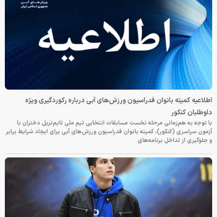
اطلاعیه کمیته بانوان فدراسیون ورزش‌های آبی درباره رکوردگیری ویژه
داوطلبان کنکور
با توجه به هم‌زمانی مرحله نخست مسابقات انتخابی تیم ملی تایم‌تریل دختران با
آزمون سراسری (کنکور)، کمیته بانوان فدراسیون ورزش‌های آبی برای ایجاد شرایط برابر
و جلوگیری از تداخل برنامه‌های