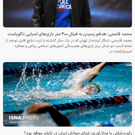
محمد قاسمی: هدفم رسیدن به فینال ۴۰۰ متر بازی‌های آسیایی ناگویاست
محمد قاسمی، شناگر آینده‌دار تهران که در یک سال گذشته با ثبت نتایج قابل توجه، از
جمله کسب دو مدال برنز بازی‌های همبستگی کشورهای اسلامی ریاض و عملکرد
امیدوارکننده در
رکوردشکنی یا مدال‌آوری؛ شنای جوانان ایران در تایلند موفق بود؟