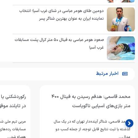
دومین طلای هومر عباسی در شنای غرب آسیا؛ انتخاب
نماینده ایران به عنوان بهترین شناگر پسر
صعود هومر عباسی به فینال ۵۰ متر کرال پشت مسابقات
غرب آسیا
اخبار مرتبط
محمد قاسمی: هدفم رسیدن به فینال ۴۰۰
رکوردشکنی یا 
متر بازی‌های آسیایی ناگویاست
در تایلند موف
محمد قاسمی، شناگر آینده‌دار تهران که در یک سال
مربی تیم ملی شنا
گذشته با ثبت نتایج قابل توجه، از جمله کسب دو
مدال…
همراه شد…