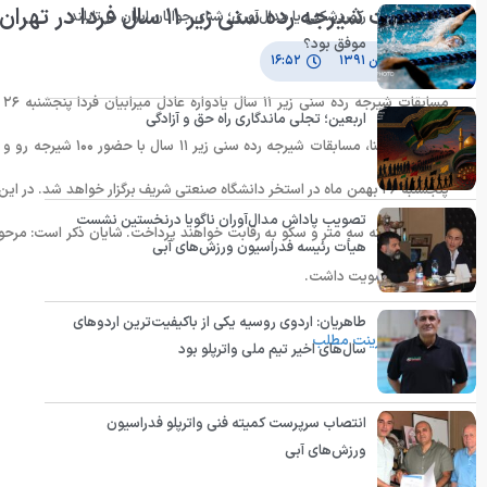
مسابقات شیرجه رده سنی زیر ١١ سال فردا در تهران برگزار میشود
رکوردشکنی یا مدال‌آوری؛ شنای جوانان ایران در تایلند
موفق بود؟
۲۵ بهمن ۱۳۹۱
۱۶:۵۲
م
اربعین؛ تجلی ماندگاری راه حق و آزادگی
پنجشنبه ٢۶ بهمن ماه در استخر دانشگاه صنعتی شریف برگزار خواهد شد. 
تصویب پاداش مدال‌آوران ناگویا درنخستین نشست
یک متر، تخته سه متر و سکو به رقابت خواهند پرداخت. شایان ذکر است: مرحوم 
هیأت رئیسه فدراسیون ورزش‌های آبی
کشورمان عضویت داشت.
طاهریان: اردوی روسیه یکی از باکیفیت‌ترین اردوهای
پرینت مطلب
سال‌های اخیر تیم ملی واترپلو بود
انتصاب سرپرست کمیته فنی واترپلو فدراسیون
ورزش‌های آبی