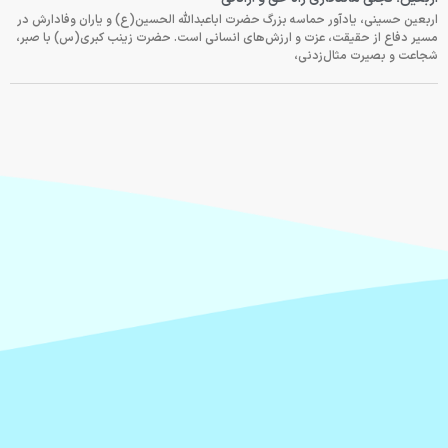
اربعین حسینی، یادآور حماسه بزرگ حضرت اباعبدالله الحسین(ع) و یاران وفادارش در
مسیر دفاع از حقیقت، عزت و ارزش‌های انسانی است. حضرت زینب کبری(س) با صبر،
شجاعت و بصیرت مثال‌زدنی،