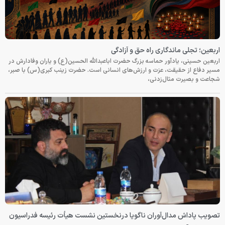
اربعین؛ تجلی ماندگاری راه حق و آزادگی
اربعین حسینی، یادآور حماسه بزرگ حضرت اباعبدالله الحسین(ع) و یاران وفادارش در
مسیر دفاع از حقیقت، عزت و ارزش‌های انسانی است. حضرت زینب کبری(س) با صبر،
شجاعت و بصیرت مثال‌زدنی،
تصویب پاداش مدال‌آوران ناگویا درنخستین نشست هیأت رئیسه فدراسیون