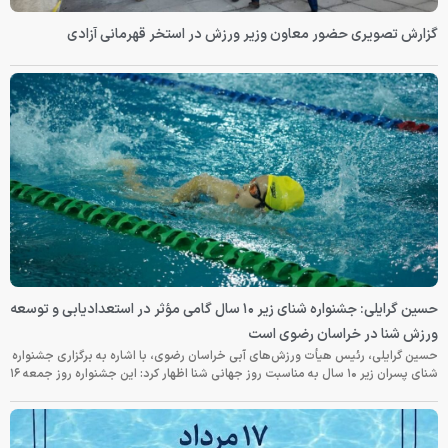
گزارش تصویری حضور معاون وزیر ورزش در استخر قهرمانی آزادی
حسین گرایلی: جشنواره شنای زیر ۱۰ سال گامی مؤثر در استعدادیابی و توسعه
ورزش شنا در خراسان رضوی است
حسین گرایلی، رئیس هیأت ورزش‌های آبی خراسان رضوی، با اشاره به برگزاری جشنواره
شنای پسران زیر ۱۰ سال به مناسبت روز جهانی شنا اظهار کرد: این جشنواره روز جمعه‌ ۱۶