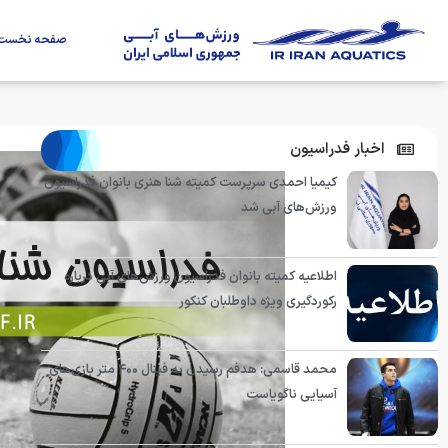
صفحه نخست
اخبار فدراسیون
کیمیا احمدی سرپرست کمیته شنا هنری بانوان فدراسیون
ورزش‌های آبی شد
اطلاعیه کمیته بانوان فدراسیون ورزش‌های آبی درباره
رکوردگیری ویژه داوطلبان کنکور
محمد قاسمی: هدفم رسیدن به فینال ۴۰۰ متر بازی‌های
آسیایی ناگویاست