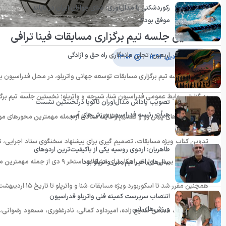
رکوردشکنی یا مدال‌آوری؛ شنای جوانان ایران در تایلند
موفق بود؟
نخستین جلسه تیم برگزاری مسابقات فینا ترافی
اربعین؛ تجلی ماندگاری راه حق و آزادگی
۱۷ فروردین ۱۳۹۴
۱۳:۰۶
نخستین جلسه تیم برگزاری مسابقات توسعه جهانی واترپلو، در محل فدراسیون برگ
به گزارش روابط عمومی فدراسیون شنا، شیرجه و واترپلو؛ نخستین جلسه تیم برگز
تصویب پاداش مدال‌آوران ناگویا درنخستین نشست
هیأت رئیسه فدراسیون ورزش‌های آبی
مرور برنامه های پیش رو و تقسیم وظایف ستادی از جمله مهمترین محورهای مو
تدوین کتاب ویژه مسابقات، تصمیم گیری برای پیشنهاد سخنگوی ستاد اجرایی، تهی
طاهریان: اردوی روسیه یکی از باکیفیت‌ترین اردوهای
تیم اجرایی و بررسی و ارائه راهکار برای مشکلات استخر ۹ دی از جمله مهمترین موارد مورد بحث در این جلسه بود.
سال‌های اخیر تیم ملی واترپلو بود
همچنین مقرر شد تا اسکوربورد ویژه مسابقات شنا و واترپلو تا تاریخ ۱۵ اردیبهشت ماه در محل برگزاری مسابقات نصب شود.
انتصاب سرپرست کمیته فنی واترپلو فدراسیون
ورزش‌های آبی
احمد یاقوتی، محسن سمیع زاده، امیرداود کمالی، نادرغفوری، مسعود رضوان