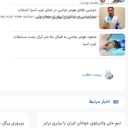
حاضر در این جلسه بودند.
دومین طلای هومر عباسی در شنای غرب آسیا؛ انتخاب
دومین جلسه تیم اجرایی مسابقات واترپلو توسعه جهانی دوشنبه هفته آینده یعنی ۲۴ فروردین سال جاری برگزار می ش
نماینده ایران به عنوان بهترین شناگر پسر
صعود هومر عباسی به فینال ۵۰ متر کرال پشت مسابقات
غرب آسیا
انتهای پیام
پرینت مطلب
اخبار مرتبط
تیم ملی واترپلوی جوانان ایران با برتری برابر
پیروزی پرگل جو