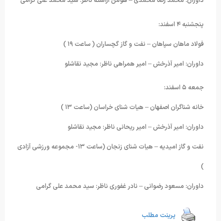
داوران: محمد رضا محمدی – هومن آراسته ناظر: سید محمد علی گرامی
پنجشنبه ۴ اسفند:
فولاد ماهان سپاهان – نفت و گاز گچساران ( ساعت ١٩ )
داوران: امیر آذرخش – امیر همراهی ناظر: مجید نقاشلو
جمعه ۵ اسفند:
خانه شناگران اصفهان – هیات شنای خراسان (ساعت ١٣ )
داوران: امیر آذرخش – امیر ریحانی ناظر: مجید نقاشلو
نفت و گاز امیدیه – هیات شنای زنجان (ساعت ١٣- مجموعه ورزشی آزادی
)
داوران: مسعود رضوانی – نادر غفوری ناظر: سید محمد علی گرامی
پرینت مطلب