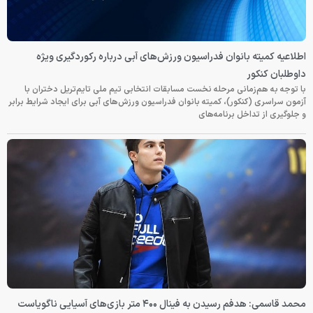
اطلاعیه کمیته بانوان فدراسیون ورزش‌های آبی درباره رکوردگیری ویژه
داوطلبان کنکور
با توجه به هم‌زمانی مرحله نخست مسابقات انتخابی تیم ملی تایم‌تریل دختران با
آزمون سراسری (کنکور)، کمیته بانوان فدراسیون ورزش‌های آبی برای ایجاد شرایط برابر
و جلوگیری از تداخل برنامه‌های
محمد قاسمی: هدفم رسیدن به فینال ۴۰۰ متر بازی‌های آسیایی ناگویاست