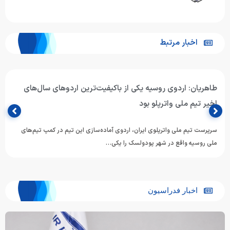
اخبار مرتبط
دومین طلای هومر عباسی در شنای غرب آسیا؛ انتخاب نماینده
ایران به عنوان بهترین شناگر پسر
هومر عباسی، شناگر اهل گلستان، در دومین روز رقابت‌های شنای قهرمانی غرب
آسیا در آستانه قزاقستان، با ثبت زمان ۲۵.۷۶…
اخبار فدراسیون