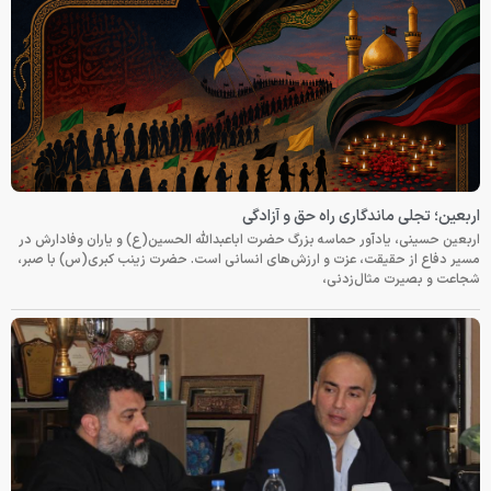
اربعین؛ تجلی ماندگاری راه حق و آزادگی
اربعین حسینی، یادآور حماسه بزرگ حضرت اباعبدالله الحسین(ع) و یاران وفادارش در
مسیر دفاع از حقیقت، عزت و ارزش‌های انسانی است. حضرت زینب کبری(س) با صبر،
شجاعت و بصیرت مثال‌زدنی،