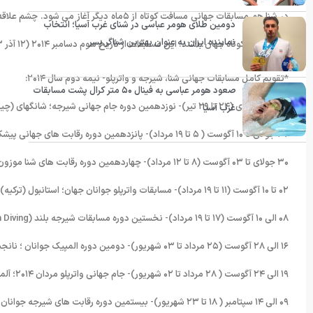
دومین طلای هومر عباسی در شنای غرب آسیا؛ انتخاب
نماینده ایران به عنوان بهترین شناگر پسر
شنا مسافت کوتاه جهان باشند. این مسابقات از تاریخ سوم دسامبر ۲۰۱۴ (۱۲ آذر ۹۳) آغاز می شود.
*تقویم کامل مسابقات جهانی شنا، شیرجه و واترپلو- نیمه دوم سال ۲۰۱۴:
صعود هومر عباسی به فینال ۵۰ متر کرال پشت مسابقات
۱۵ تا ۲۰ جولای (۲۴ تا ۲۹ تیر)- نوزدهمین دوره جام جهانی شیرجه؛ شانگهای (چین)
غرب آسیا
۲۷ جولای تا ۱۰ آگوست ( ۵ تا ۱۹ مرداد)- پانزدهمین دوره رقابت های جهانی پیشکسوتان؛ مونترئال (کانادا)
۳۰ جولای تا ۰۳ آگوست (۸ تا ۱۲ مرداد)- چهاردهمین دوره رقابت های شنا موزون جوانان؛ هلسینگی (فنلاند)
۰۲ تا ۱۰ آگوست (۱۱ تا ۱۹ مرداد)- مسابقات واترپلو جوانان جهان؛ استانبول (ترکیه)
۰۸ الی ۱۰ آگوست (۱۷ تا ۱۹ مرداد)- نخستین دوره مسابقات شیرجه بلند (High Diving)؛ کازان (روسیه)
۱۶ الی ۲۸ آگوست (۲۵ مرداد تا ۰۳ شهریور)- دومین دوره المپیک جوانان ؛ نانجینگ (چین)
۱۹ الی ۲۴ آگوست ( ۲۸ مرداد تا ۰۲ شهریور)- جام جهانی واترپلو مردان ۲۰۱۴؛ آلماتی (قزاقستان)
۰۹ الی ۱۴ سپتامبر ( ۱۸ تا ۲۳ شهریور)- بیستمین دوره رقابت های شیرجه جوانان جهان؛ پنزا (روسیه)