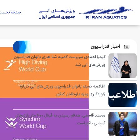
صفحه نخست
اخبار فدراسیون
کیمیا احمدی سرپرست کمیته شنا هنری بانوان فدراسیون
ورزش‌های آبی شد
اطلاعیه کمیته بانوان فدراسیون ورزش‌های آبی درباره
رکوردگیری ویژه داوطلبان کنکور
محمد قاسمی: هدفم رسیدن به فینال ۴۰۰ متر بازی‌های
آسیایی ناگویاست