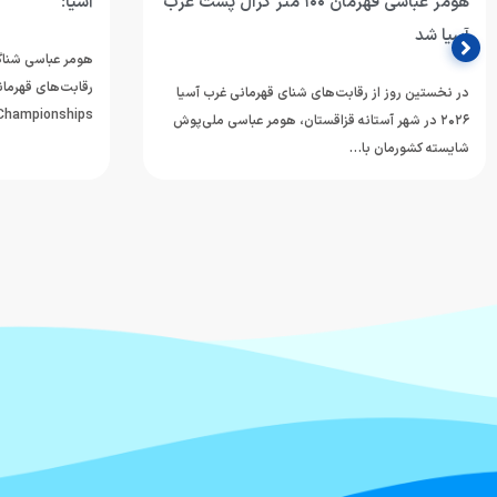
هومر عباسی قهرمان ۱۰۰ متر کرال پشت غرب
آسیا؛
آسیا شد
هومر عباسی شناگر
در نخستین روز از رقابت‌های شنای قهرمانی غرب آسیا
mming Championships
۲۰۲۶ در شهر آستانه قزاقستان، هومر عباسی ملی‌پوش
شایسته کشورمان با…