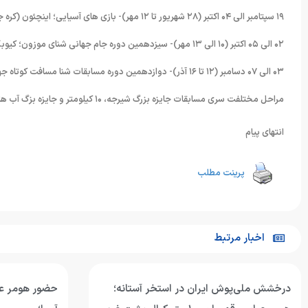
۱۹ سپتامبر الی ۰۴ اکتبر (۲۸ شهریور تا ۱۲ مهر)- بازی های آسیایی؛ اینچئون (کره جنوبی)
۰۲ الی ۰۵ اکتبر (۱۰ الی ۱۳ مهر)- سیزدهمین دوره جام جهانی شنای موزون؛ کیوبک(کانادا)
۰۳ الی ۰۷ دسامبر (۱۲ تا ۱۶ آذر)- دوازدهمین دوره مسابقات شنا مسافت کوتاه جهان؛ دوحه (قطر)
مراحل مختلفت سری مسابقات جایزه بزرگ شیرجه، ۱۰ کیلومتر و جایزه بزگ آب های آزاد و کاپ جهانی شنا نیز در چند ماه باقیمانده تا پایان سال میلادی برگزار می شود.
انتهای پیام
پرینت مطلب
اخبار مرتبط
درخشش ملی‌پوش ایران در استخر آستانه؛
حضور هومر عب