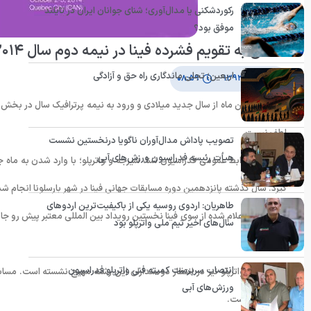
رکوردشکنی یا مدال‌آوری؛ شنای جوانان ایران در تایلند
موفق بود؟
نگاهی به تقویم فشرده فینا در نیمه دوم سال ۲۰۱۴
اربعین؛ تجلی ماندگاری راه حق و آزادگی
۱۷ تیر ۱۳۹۳
۰۸:۵۹
با آغاز هفتمین ماه از سال جدید میلادی و ورود به نیمه پرترافیک سال در بخش م
لطف نیست.
تصویب پاداش مدال‌آوران ناگویا درنخستین نشست
هیأت رئیسه فدراسیون ورزش‌های آبی
به گزارش روابط عمومی فدراسیون شنا، شیرجه و واترپلو؛ با وارد شدن به ماه
گیرد. سال گذشته پانزدهمین دوره مسابقات جهانی فینا در شهر بارسلونا انجام شد و از همین ر
طاهریان: اردوی روسیه یکی از باکیفیت‌ترین اردوهای
سال‌های اخیر تیم ملی واترپلو بود
می شود.
انتصاب سرپرست کمیته فنی واترپلو فدراسیون
ورزش‌های آبی
ریزی شده است.