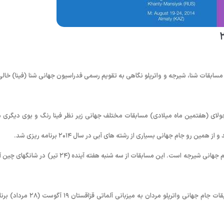
سابقات شنا، شیرجه و واترپلو نگاهی به تقویم رسمی فدراسیون جهانی شنا (فینا) خالی 
 جولای (هفتمین ماه میلادی) مسابقات مختلف جهانی زیر نظر فینا رنگ و بوی دیگری 
و جام جهانی بسیاری از رشته های آبی در سال ۲۰۱۴ برنامه ریزی شد.
طبق تقویم اعلام شده از سوی فینا نخستین رویداد بین المللی معتبر پیش رو جام جهانی شیرجه است. این مسابقات از سه شنبه هفته آینده (۲۴ تیر) در
جام جهانی واترپلو نیز در انتظار دوستداران این رشته مهیج نشسته است. مسابقات جام جهانی واترپلو مردان به میزبانی آلماتی قزا