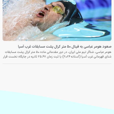
صعود هومر عباسی به فینال ۵۰ متر کرال پشت مسابقات غرب آسیا
هومر عباسی، شناگر تیم ملی ایران، در دور مقدماتی ماده ۵۰ متر کرال پشت مسابقات
شنای قهرمانی غرب آسیا (آستانه ۲۰۲۶) با ثبت زمان ۲۵.۶۷ ثانیه در جایگاه نخست قرار