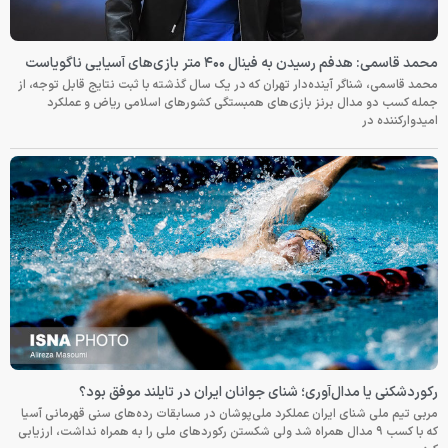
محمد قاسمی: هدفم رسیدن به فینال ۴۰۰ متر بازی‌های آسیایی ناگویاست
محمد قاسمی، شناگر آینده‌دار تهران که در یک سال گذشته با ثبت نتایج قابل توجه، از
جمله کسب دو مدال برنز بازی‌های همبستگی کشورهای اسلامی ریاض و عملکرد
امیدوارکننده در
رکوردشکنی یا مدال‌آوری؛ شنای جوانان ایران در تایلند موفق بود؟
مربی تیم ملی شنای ایران عملکرد ملی‌پوشان در مسابقات رده‌های سنی قهرمانی آسیا
که با کسب ۹ مدال همراه شد ولی شکستن رکوردهای ملی را به همراه نداشت، ارزیابی