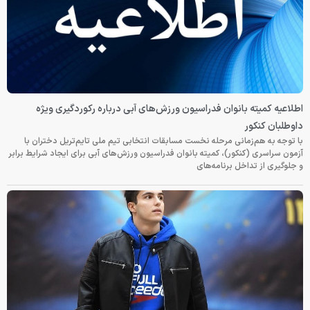
اطلاعیه کمیته بانوان فدراسیون ورزش‌های آبی درباره رکوردگیری ویژه
داوطلبان کنکور
با توجه به هم‌زمانی مرحله نخست مسابقات انتخابی تیم ملی تایم‌تریل دختران با
آزمون سراسری (کنکور)، کمیته بانوان فدراسیون ورزش‌های آبی برای ایجاد شرایط برابر
و جلوگیری از تداخل برنامه‌های