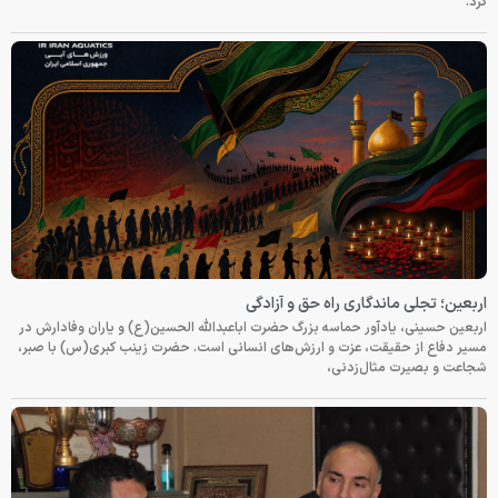
کرد.
اربعین؛ تجلی ماندگاری راه حق و آزادگی
اربعین حسینی، یادآور حماسه بزرگ حضرت اباعبدالله الحسین(ع) و یاران وفادارش در
مسیر دفاع از حقیقت، عزت و ارزش‌های انسانی است. حضرت زینب کبری(س) با صبر،
شجاعت و بصیرت مثال‌زدنی،