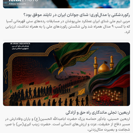
رکوردشکنی یا مدال‌آوری؛ شنای جوانان ایران در تایلند موفق بود؟
مربی تیم ملی شنای ایران عملکرد ملی‌پوشان در مسابقات رده‌های سنی قهرمانی آسیا
که با کسب ۹ مدال همراه شد ولی شکستن رکوردهای ملی را به همراه نداشت، ارزیابی
کرد.
اربعین؛ تجلی ماندگاری راه حق و آزادگی
اربعین حسینی، یادآور حماسه بزرگ حضرت اباعبدالله الحسین(ع) و یاران وفادارش در
مسیر دفاع از حقیقت، عزت و ارزش‌های انسانی است. حضرت زینب کبری(س) با صبر،
شجاعت و بصیرت مثال‌زدنی،