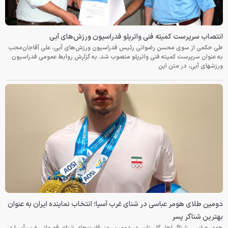
انتصاب سرپرست کمیته فنی واترپلو فدراسیون ورزش‌های آبی
طی حکمی از سوی محسن رضوانی رئیس فدراسیون ورزش‌های آبی، علی آقاجان‌محب
به عنوان سرپرست کمیته فنی واترپلو منصوب شد. به گزارش روابط عمومی فدراسیون
ورزشهای آبی، در متن این
دومین طلای هومر عباسی در شنای غرب آسیا؛ انتخاب نماینده ایران به عنوان
بهترین شناگر پسر
هومر عباسی، شناگر اهل گلستان، در دومین روز رقابت‌های شنای قهرمانی غرب آسیا در