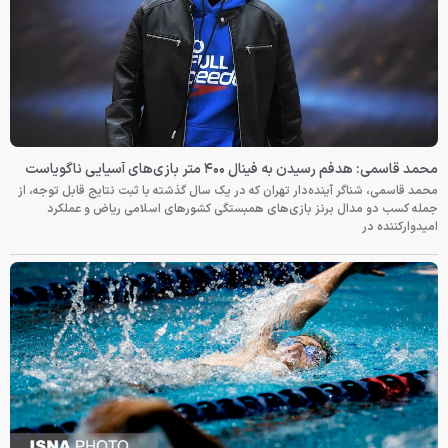
محمد قاسمی: هدفم رسیدن به فینال ۴۰۰ متر بازی‌های آسیایی ناگویاست
محمد قاسمی، شناگر آینده‌دار تهران که در یک سال گذشته با ثبت نتایج قابل توجه، از
جمله کسب دو مدال برنز بازی‌های همبستگی کشورهای اسلامی ریاض و عملکرد
امیدوارکننده در