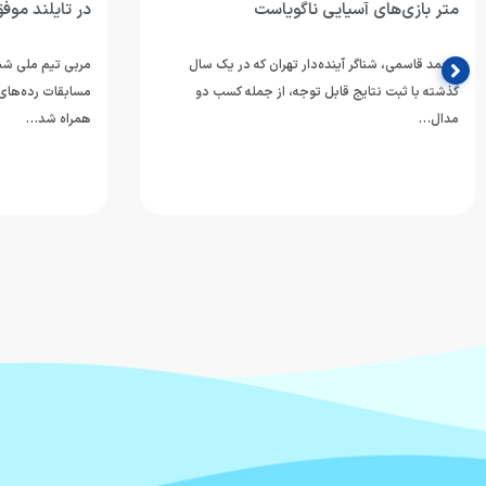
در تایلند موفق بود؟
اربعین حسین
الحسین(ع) و
مربی تیم ملی شنای ایران عملکرد ملی‌پوشان در
عزت و ارزش
مسابقات رده‌های سنی قهرمانی آسیا که با کسب ۹ مدال
همراه شد…