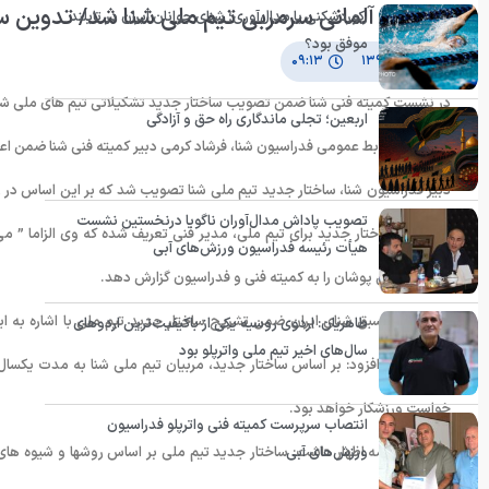
“وویت” آلمانی سرمربی تیم ملی شنا شد/ تدوین س
رکوردشکنی یا مدال‌آوری؛ شنای جوانان ایران در تایلند
موفق بود؟
۴ تیر ۱۳۹۱
۰۹:۱۳
در نشست کمیته فنی شنا ضمن تصویب ساختار جدید تشکیلاتی تیم های ملی شنا
اربعین؛ تجلی ماندگاری راه حق و آزادگی
به گزارش روابط عمومی فدراسیون شنا، فرشاد کرمی دبیر کمیته فنی شنا ضمن اعلا
دبیر فدراسیون شنا، ساختار جدید تیم ملی شنا تصویب شد که بر این اساس در 
تصویب پاداش مدال‌آوران ناگویا درنخستین نشست
بر این در ساختار جدید برای تیم ملی، مدیر فنی تعریف شده که وی الزاما ” م
هیأت رئیسه فدراسیون ورزش‌های آبی
وضعیت ملی پوشان را به کمیته فنی و فدراسیون گزارش دهد.
ملی پوش اسبق شنای ایران ضمن تشریح ساختار جدید تیم ملی با اشاره به این
طاهریان: اردوی روسیه یکی از باکیفیت‌ترین اردوهای
سال‌های اخیر تیم ملی واترپلو بود
خواهد بود، افزود: بر اساس ساختار جدید، مربیان تیم ملی شنا به مدت یکسال ا
خواست ورزشکار خواهد بود.
انتصاب سرپرست کمیته فنی واترپلو فدراسیون
کرمی در ادامه اظهار داشت: ساختار جدید تیم ملی بر اساس روشها و شیوه های ن
ورزش‌های آبی