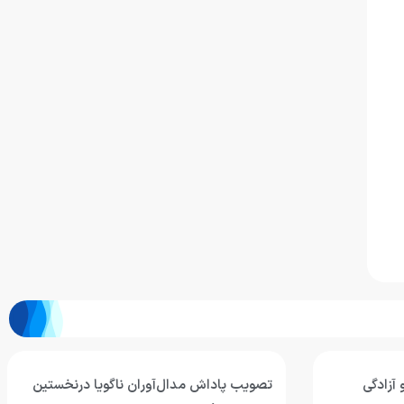
اگویا درنخستین
طاهریان: اردوی روسیه یکی از باکیفیت‌ترین