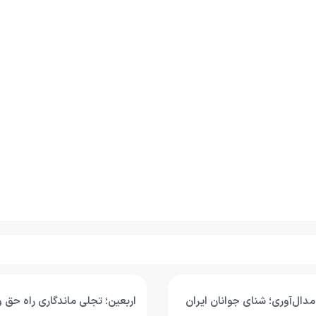
لی ماندگاری راه حق و آزادگی
تصویب پاداش مدال‌آوران ن