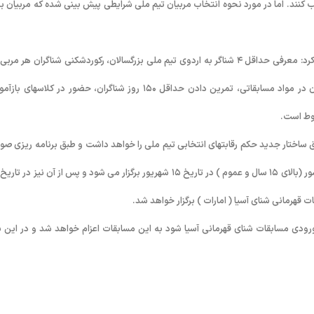
کنند. اما در مورد نحوه انتخاب مربیان تیم ملی شرایطی پیش بینی شده که مربیان بر
وی ضمن برشمردن موارد و شرایط احراز مسئولیت فنی در تیم ملی شنا تصریح کرد: معرفی حداقل ۴ شناگر به اردوی تیم ملی بزرگسالان، رکوردشکنی شناگران هر م
رده سنی بالای ١۵ سال، کسب حداقل ٧٢۵ امتیاز “فینا پوینت” از سوی شناگران در مواد مسابقاتی، تمرین دادن حداقل ١۵۰ روز شناگران، حضور در کلاسها
روط است.
ق ساختار جدید حکم رقابتهای انتخابی تیم ملی را خواهد داشت و طبق برنامه ریزی صو
هرمانی شنای آسیا ( امارات ) برگزار خواهد شد.
رودی مسابقات شنای قهرمانی آسیا شود به این مسابقات اعزام خواهد شد و در این با