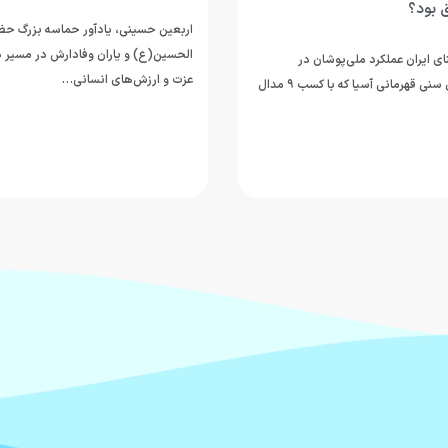
نشست هیأت رئیسه فدراسیو
ی، یادآور حماسه بزرگ حضرت اباعبدالله
 یاران وفادارش در مسیر دفاع از حقیقت،
نخستین نشست هیأت رئیسه فدرا
‌های انسانی…
در دوره جدید ریاست محسن رضوان
نشستی که علاوه بر بررسی…