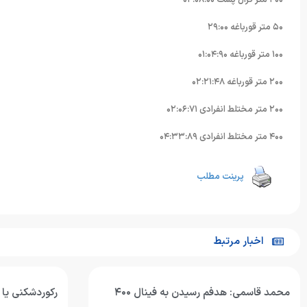
۵۰ متر قورباغه ٢٩:۰۰
١۰۰ متر قورباغه ۰١:۰۴:٩۰
٢۰۰ متر قورباغه ۰٢:٢١:۴٨
٢۰۰ متر مختلط انفرادی ۰٢:۰۶:٧١
۴۰۰ متر مختلط انفرادی ۰۴:٣٣:٨٩
پرینت مطلب
اخبار مرتبط
رکوردشکنی یا مدال‌آوری؛ شنای جوانان ایران
اربعین؛ تج