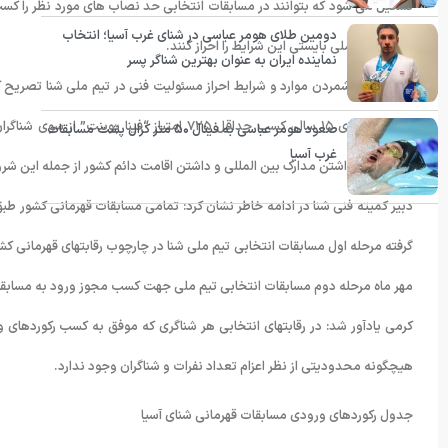
تشکیل می شود که بتوانند در مسابقات انتخابی حد نصاب های مورد نظر را کسب 
دومین طلای هومر عباسی در شنای غرب آسیا؛ انتخاب
احراز سمت ملی بایستی این شرایط را احراز کنند.
نماینده ایران به عنوان بهترین شناگر پسر
صعود هومر عباسی به فینال ۵۰ متر کرال پشت مسابقات
غرب آسیا
فدراسیون، داشتن مدارک بین المللی و داشتن اقامت دائم کشور از جمله این ش
دبیر کمیته فنی شنا در ادامه خاطر نشان کرد: تمامی مسابقات قهرمانی کشور طب
مهر ماه مرحله دوم مسابقات انتخابی تیم ملی جهت کسب مجوز ورود به مسابقات ق
کرمی یادآور شد: در رقابتهای انتخابی هر شناگری که موفق به کسب رکوردهای و
هیچگونه محدودیتی از نظر اعزام تعداد نفرات و شناگران وجود ندارد.
جدول رکوردهای ورودی مسابقات قهرمانی شنای آسیا