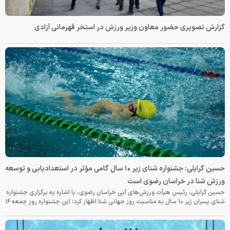
گزارش تصویری حضور معاون وزیر ورزش در استخر قهرمانی آزادی
حسین گرایلی: جشنواره شنای زیر ۱۰ سال گامی مؤثر در استعدادیابی و توسعه
ورزش شنا در خراسان رضوی است
حسین گرایلی، رئیس هیأت ورزش‌های آبی خراسان رضوی، با اشاره به برگزاری جشنواره
شنای پسران زیر ۱۰ سال به مناسبت روز جهانی شنا اظهار کرد: این جشنواره روز جمعه‌ ۱۶