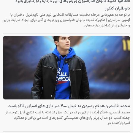
اطلاعیه کمیته بانوان فدراسیون ورزش‌های آبی درباره رکوردگیری ویژه
داوطلبان کنکور
با توجه به هم‌زمانی مرحله نخست مسابقات انتخابی تیم ملی تایم‌تریل دختران با
آزمون سراسری (کنکور)، کمیته بانوان فدراسیون ورزش‌های آبی برای ایجاد شرایط برابر
و جلوگیری از تداخل برنامه‌های
محمد قاسمی: هدفم رسیدن به فینال ۴۰۰ متر بازی‌های آسیایی ناگویاست
محمد قاسمی، شناگر آینده‌دار تهران که در یک سال گذشته با ثبت نتایج قابل توجه، از
جمله کسب دو مدال برنز بازی‌های همبستگی کشورهای اسلامی ریاض و عملکرد
امیدوارکننده در