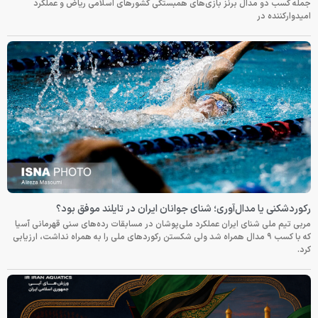
جمله کسب دو مدال برنز بازی‌های همبستگی کشورهای اسلامی ریاض و عملکرد
امیدوارکننده در
رکوردشکنی یا مدال‌آوری؛ شنای جوانان ایران در تایلند موفق بود؟
مربی تیم ملی شنای ایران عملکرد ملی‌پوشان در مسابقات رده‌های سنی قهرمانی آسیا
که با کسب ۹ مدال همراه شد ولی شکستن رکوردهای ملی را به همراه نداشت، ارزیابی
کرد.